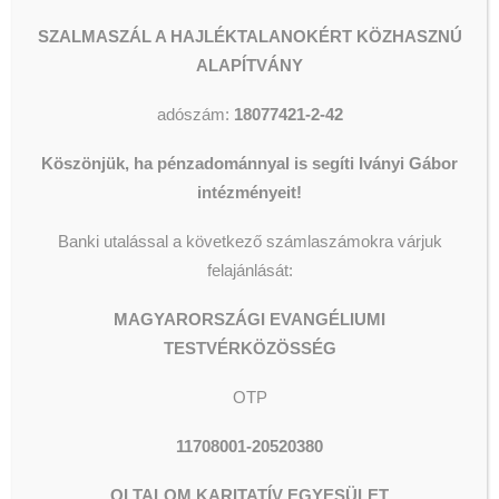
DONATE
SZALMASZÁL A HAJLÉKTALANOKÉRT KÖZHASZNÚ
ALAPÍTVÁNY
adószám:
18077421-2-42
Köszönjük, ha pénzadománnyal is segíti Iványi Gábor
intézményeit!
Banki utalással a következő számlaszámokra várjuk
felajánlását:
1% Tax
MAGYARORSZÁGI EVANGÉLIUMI
Thank you for selecting our organization to
TESTVÉRKÖZÖSSÉG
receive 1% of your taxes.
With 1% of your tax, you can also help
OTP
11708001-20520380
DONATE
OLTALOM KARITATÍV EGYESÜLET