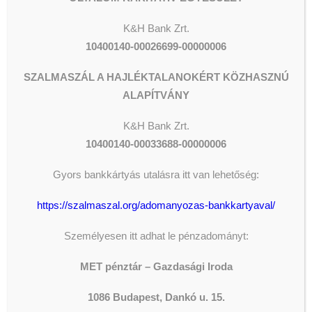
K&H Bank Zrt.
10400140-00026699-00000006
SZALMASZÁL A HAJLÉKTALANOKÉRT KÖZHASZNÚ
ALAPÍTVÁNY
K&H
Bank Zrt.
10400140-00033688-00000006
Donation by money orders
Gyors bankkártyás utalásra itt van lehetőség:
Please, send us your personal data, so we
https://szalmaszal.org/adomanyozas-bankkartyaval/
can send you the postal money order.
Személyesen itt adhat le pénzadományt:
DONATE
MET pénztár – Gazdasági Iroda
1086 Budapest, Dankó u. 15.