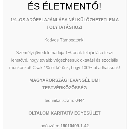
ÉS ÉLETMENTŐ!
DONATE
1% -OS ADÓFELAJÁNLÁSA NÉLKÜLÖZHETETLEN A
FOLYTATÁSHOZ!
Kedves Támogatónk!
Személyi jövedelemadója 1%-ának felajánlása teszi
lehetővé, hogy tovább végezhessük oktatási és szociális
munkánkat!
Csak 1%-ot kérünk, hogy 100%-ot adhassunk!
Donation in kind
MAGYARORSZÁGI EVANGÉLIUMI
TESTVÉRKÖZÖSSÉG
Donation in kind – clothing, food, toiletries –
can be brought to the 8th district, 11 Dankó
technikai szám:
0444
Street, 24 hours a day.
OLTALOM KARITATÍV EGYESÜLET
adószám:
19010409-1-42