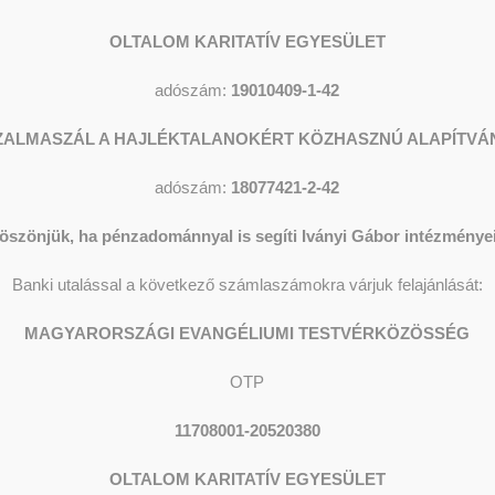
OLTALOM KARITATÍV EGYESÜLET
adószám:
19010409-1-42
mail:
korhaz@oltalom.hu
ZALMASZÁL A HAJLÉKTALANOKÉRT KÖZHASZNÚ ALAPÍTVÁ
adószám:
18077421-2-42
a kialakított kórházunk létrehozásában komoly segítséget nyújtott az
öszönjük, ha pénzadománnyal is segíti Iványi Gábor intézményei
s, s az avatást 1994 karácsonya előtt maga a főpolgármester végezt
Banki utalással a következő számlaszámokra várjuk felajánlását:
-ban kórházunkat sikerült újabb 21 férőhellyel bővíteni, ahol rehabili
MAGYARORSZÁGI EVANGÉLIUMI TESTVÉRKÖZÖSSÉG
OTP
11708001-20520380
ézményt, de már beindítása előtt elkezdtük az Egészségbiztosító Pénz
OLTALOM KARITATÍV EGYESÜLET