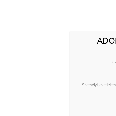
ADO
1% 
Személyi jövedelema