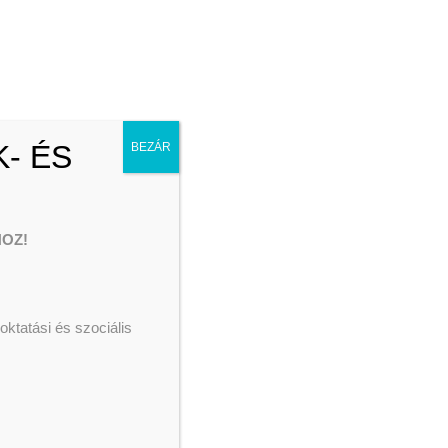
Adjuk össze
Hétköznapi Hősök
Menekült ellátás
Segélyezés
- ÉS
BEZÁR
OZ!
ktatási és szociális