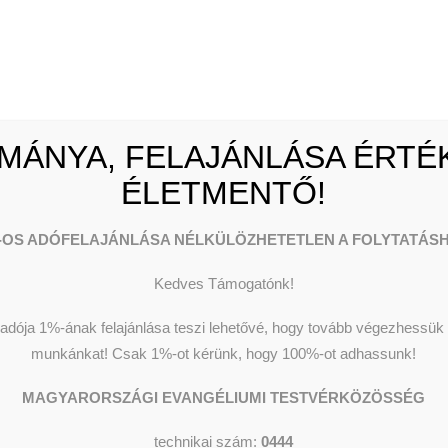
MÁNYA, FELAJÁNLÁSA ÉRTÉK
ÉLETMENTŐ!
-OS ADÓFELAJÁNLÁSA NÉLKÜLÖZHETETLEN A FOLYTATÁSH
KORHÁZ
Kedves Támogatónk!
dója 1%-ának felajánlása teszi lehetővé, hogy tovább végezhessük o
munkánkat!
Csak 1%-ot kérünk, hogy 100%-ot adhassunk!
MAGYARORSZÁGI EVANGÉLIUMI TESTVÉRKÖZÖSSÉG
technikai szám:
0444