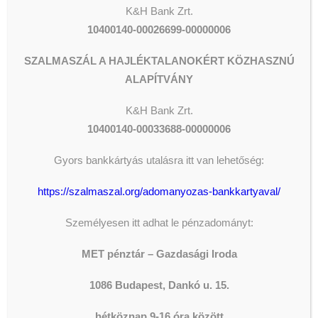
K&H Bank Zrt.
A hajléktalanok között végzett lelkigondozói munkánkat
10400140-00026699-00000006
gyakoroljuk a kórház területén is, valamint tervezzük
az utcai szociális munka keretei között az intézményi
SZALMASZÁL A HAJLÉKTALANOKÉRT KÖZHASZNÚ
falakon kívül rekedtek számára is elérhetővé tenni.
ALAPÍTVÁNY
Az istentiszteletek, áhítatok legújabb rendje:
K&H
Bank Zrt.
Csütörtök:
10400140-00033688-00000006
09.00-11.00 – „Reggelis áhítat” (Nappali Melegedő)
Gyors bankkártyás utalásra itt van lehetőség:
17.00-17.40 – Esti áhítat (Oltalom Kórház, 2. kórterem)
18.30-19.15 – Esti áhítat (Nappali Melegedő)
https://szalmaszal.org/adomanyozas-bankkartyaval/
Vasárnap:
15.30-16.30 – Istentisztelet (Nappali Melegedő)
Személyesen itt adhat le pénzadományt:
17.00-18.00 – Istentisztelet (Oltalom Kórház, 2.
MET pénztár – Gazdasági Iroda
kórterem)
18.00-18.30 – Néma Ima (Oltalom Kórház, pincei
1086 Budapest, Dankó u. 15.
foglalkoztató)
hétköznap 9-16 óra között