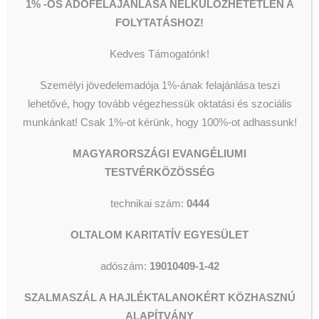
1% -OS ADÓFELAJÁNLÁSA NÉLKÜLÖZHETETLEN A
FOLYTATÁSHOZ!
Kedves Támogatónk!
Személyi jövedelemadója 1%-ának felajánlása teszi
Történetünk
Tevékenységeink
lehetővé, hogy tovább végezhessük oktatási és szociális
Címünk, adataink
munkánkat!
Csak 1%-ot kérünk, hogy 100%-ot adhassunk!
Pénzügyi beszámolók
Intézmény kereső
MAGYARORSZÁGI EVANGÉLIUMI
Pénzadományok
BUDAÖRSI IDŐSEK
TESTVÉRKÖZÖSSÉG
Természetbeni adományok
1 % felajánlás
Céges adományozás
HAJLÉKTALANELLÁTÁS
KÖZPONTJA
technikai szám:
0444
EGÉSZSÉGÜGYI ELLÁTÁS
Háziorvosi rendelő
OLTALOM KARITATÍV EGYESÜLET
Fogászati ellátás
Kórházi ápolási osztály
adószám:
19010409-1-42
Pszichiátriai részleg
Mentőszolgálat (0-24)
Bőrgyógyászat
SZALMASZÁL A HAJLÉKTALANOKÉRT KÖZHASZNÚ
FŰTÖTT UTCA
ALAPÍTVÁNY