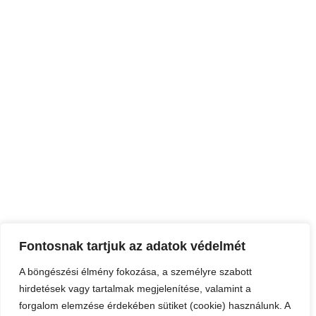
Éjszakai Szálló
Nappali Melegedő
Népkonyha
Utcai Szociális Munka
OKTATÁS & KULTÚRA
Csillagszálló kulturális utcalap
Oltalom Tanoda
Oltalom Kulturális kör
Kézműves foglalkozások
Férfi átmeneti szálló
Női átmeneti szálló
Lelkigondozás
Családok Átmeneti Otthona
IDŐSEK SEGÍTÉSE
Budaörsi Idősek Központja
Békéscsaba Idősek Központja
Nyíregyháza Idősek Központja
Hetefejércse Idősek Központja
Szolnoki Idősek Központja
Fontosnak tartjuk az adatok védelmét
CSALÁDSEGÍTÉS-GYERMEKVÉDELEM
Családtámogatás
A böngészési élmény fokozása, a személyre szabott
Adjuk össze
hirdetések vagy tartalmak megjelenítése, valamint a
Hétköznapi Hősök
Menekült ellátás
forgalom elemzése érdekében sütiket (cookie) használunk. A