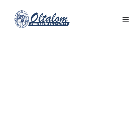
Történetünk
Tevékenységeink
Címünk, adataink
Pénzügyi beszámolók
Intézmény kereső
Pénzadományok
Természetbeni adományok
1 % felajánlás
Céges adományozás
HAJLÉKTALANELLÁTÁS
EGÉSZSÉGÜGYI ELLÁTÁS
Háziorvosi rendelő
Fogászati ellátás
Kórházi ápolási osztály
Pszichiátriai részleg
Mentőszolgálat (0-24)
Bőrgyógyászat
FŰTÖTT UTCA