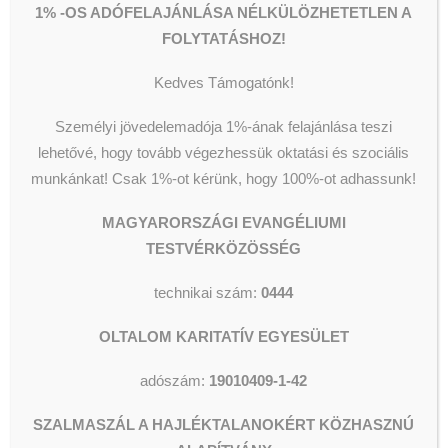
1% -OS ADÓFELAJÁNLÁSA NÉLKÜLÖZHETETLEN A
FOLYTATÁSHOZ!
Kedves Támogatónk!
Történetünk
Személyi jövedelemadója 1%-ának felajánlása teszi
Tevékenységeink
lehetővé, hogy tovább végezhessük oktatási és szociális
Címünk, adataink
Pénzügyi beszámolók
munkánkat!
Csak 1%-ot kérünk, hogy 100%-ot adhassunk!
Intézmény kereső
MAGYARORSZÁGI EVANGÉLIUMI
Pénzadományok
Természetbeni adományok
TESTVÉRKÖZÖSSÉG
1 % felajánlás
INTÉZMÉNYEINK
Céges adományozás
HAJLÉKTALANELLÁTÁS
technikai szám:
0444
EGÉSZSÉGÜGYI ELLÁTÁS
Háziorvosi rendelő
OLTALOM KARITATÍV EGYESÜLET
Fogászati ellátás
Kórházi ápolási osztály
Pszichiátriai részleg
adószám:
19010409-1-42
Mentőszolgálat (0-24)
Bőrgyógyászat
SZALMASZÁL A HAJLÉKTALANOKÉRT KÖZHASZNÚ
FŰTÖTT UTCA