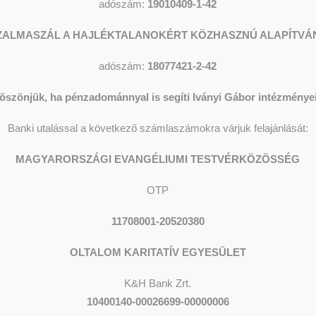
adószám:
19010409-1-42
ZALMASZÁL A HAJLÉKTALANOKÉRT KÖZHASZNÚ ALAPÍTVÁ
adószám:
18077421-2-42
öszönjük, ha pénzadománnyal is segíti Iványi Gábor intézményei
Banki utalással a következő számlaszámokra várjuk felajánlását:
MAGYARORSZÁGI EVANGÉLIUMI TESTVÉRKÖZÖSSÉG
OTP
11708001-20520380
OLTALOM KARITATÍV EGYESÜLET
K&H Bank Zrt.
10400140-00026699-00000006