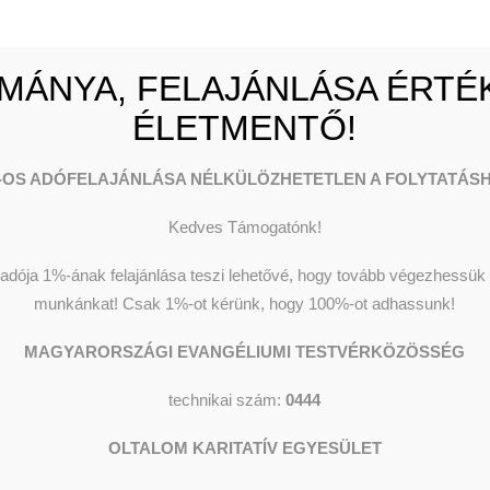
netünk
Pénzadományok
enységeink
Természetbeni
k, adataink
adományok
ügyi beszámolók
1 % felajánlás
MÁNYA, FELAJÁNLÁSA ÉRTÉK
mény kereső
Céges adományozás
ÉLETMENTŐ!
-OS ADÓFELAJÁNLÁSA NÉLKÜLÖZHETETLEN A FOLYTATÁSH
Kedves Támogatónk!
dója 1%-ának felajánlása teszi lehetővé, hogy tovább végezhessük o
munkánkat!
Csak 1%-ot kérünk, hogy 100%-ot adhassunk!
MAGYARORSZÁGI EVANGÉLIUMI TESTVÉRKÖZÖSSÉG
technikai szám:
0444
OLTALOM KARITATÍV EGYESÜLET