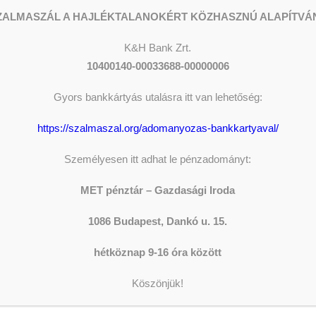
ZALMASZÁL A HAJLÉKTALANOKÉRT KÖZHASZNÚ ALAPÍTVÁ
K&H
Bank Zrt.
10400140-00033688-00000006
 1%-os
Gyors bankkártyás utalásra itt van lehetőség:
rt!
https://szalmaszal.org/adomanyozas-bankkartyaval/
Y
SZERKESZTŐ
ADOM
Személyesen itt adhat le pénzadományt:
-tól az 1%-os felajánlásokról.
MET pénztár – Gazdasági Iroda
The sh
orinttal nagyobb összeget kapunk, mint tavaly!
Donati
1086 Budapest, Dankó u. 15.
 támogatnak minket, akiknek nem győzünk hálásak
hétköznap 9-16 óra között
LEGFR
Köszönjük!