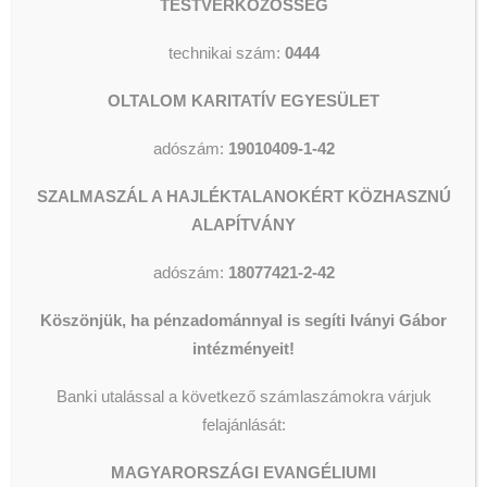
Segélyezés
TESTVÉRKÖZÖSSÉG
Olvassunk és Főzzünk
még mindig nekünk tudná adni a
Wesley Stúdió
gépét, vegye fel velünk
privát
Csillagszálló kulturális utcalap
technikai szám:
0444
Videók
Facebook-üzenetben
a
OLTALOM KARITATÍV EGYESÜLET
kapcsolatot.
adószám:
19010409-1-42
Jelen pillanatban még 3 gépre
KERESÉS
lenne szükségünk, nem baj, ha
SZALMASZÁL A HAJLÉKTALANOKÉRT KÖZHASZNÚ
használt, csak működőképes
ALAPÍTVÁNY
legyen.
adószám:
18077421-2-42
Köszönjük szépen előre is!
Köszönjük, ha pénzadománnyal is segíti Iványi Gábor
intézményeit!
Banki utalással a következő számlaszámokra várjuk
felajánlását:
MAGYARORSZÁGI EVANGÉLIUMI