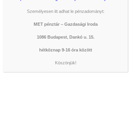
KONZERVÁLÓ FOGORVOSOK,
Személyesen itt adhat le pénzadományt:
FOGÁSZATI ASSZISZTENSEK
ÉS
MET pénztár – Gazdasági Iroda
FOGTECHNIKUSOK JELENTKEZÉSÉT
VÁRJUK AZ OLTALOM
1086 Budapest, Dankó u. 15.
FOGÁSZATÁRA!
2026-08-07
hétköznap 9-16 óra között
AZ ORSZÁGGYŰLÉS ALELNÖKE
JÁRT IVÁNYI GÁBORNÁL
Köszönjük!
2026-08-05
ISKOLAIGAZGATÓI
ÁLLÁSPÁLYÁZAT
2026-08-04
DOLGOZZ A WESLEY
FŐISKOLÁN!
2026-08-04
JELENTKEZZ A WESLEY
SZAKIRÁNYÚ
TOVÁBBKÉPZÉSEIRE!