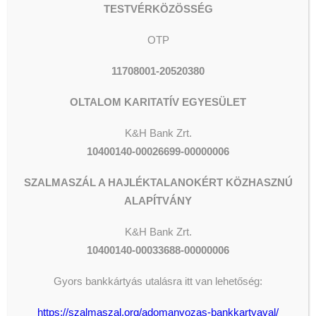
TESTVÉRKÖZÖSSÉG
OTP
11708001-20520380
OLTALOM KARITATÍV EGYESÜLET
K&H Bank Zrt.
10400140-00026699-00000006
ADOMÁNYOZÁS
SZALMASZÁL A HAJLÉKTALANOKÉRT KÖZHASZNÚ
ALAPÍTVÁNY
The shortcode is missing a valid
Donation Form ID attribute.
K&H
Bank Zrt.
10400140-00033688-00000006
Gyors bankkártyás utalásra itt van lehetőség:
LEGFRISSEBB HÍREK
https://szalmaszal.org/adomanyozas-bankkartyaval/