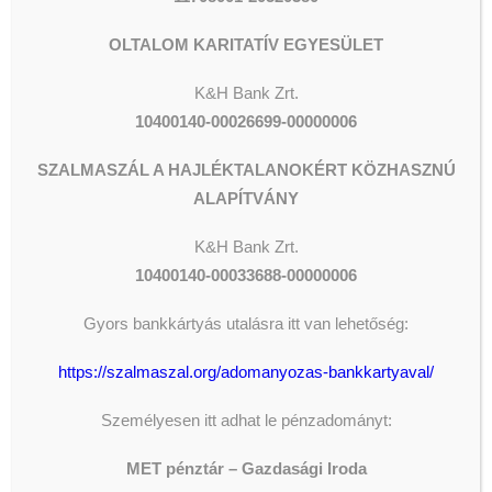
OLTALOM KARITATÍV EGYESÜLET
ADOMÁNYOZÁS
K&H Bank Zrt.
10400140-00026699-00000006
The shortcode is missing a valid
SZALMASZÁL A HAJLÉKTALANOKÉRT KÖZHASZNÚ
Donation Form ID attribute.
ALAPÍTVÁNY
K&H
Bank Zrt.
LEGFRISSEBB HÍREK
10400140-00033688-00000006
Gyors bankkártyás utalásra itt van lehetőség:
AZ ORSZÁGGYŰLÉS ALELNÖKE
JÁRT IVÁNYI GÁBORNÁL
https://szalmaszal.org/adomanyozas-bankkartyaval/
2026-08-05
Személyesen itt adhat le pénzadományt:
ISKOLAIGAZGATÓI
ÁLLÁSPÁLYÁZAT
MET pénztár – Gazdasági Iroda
2026-08-04