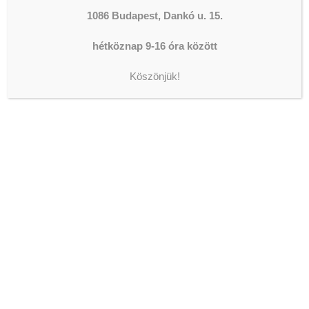
DOLGOZZ A WESLEY
1086 Budapest, Dankó u. 15.
FŐISKOLÁN!
2026-08-04
hétköznap 9-16 óra között
JELENTKEZZ A WESLEY
SZAKIRÁNYÚ
Köszönjük!
TOVÁBBKÉPZÉSEIRE!
2026-07-31
INDUL A PÓTFELVÉTELI!
VÁRUNK SZERETETTEL A
WESLEY JÁNOS
LELKÉSZKÉPZŐ FŐISKOLÁN!
2026-07-29
Fontosnak tartjuk az adatok védelmét
A böngészési élmény fokozása, a személyre szabott
hirdetések vagy tartalmak megjelenítése, valamint a
forgalom elemzése érdekében sütiket (cookie)