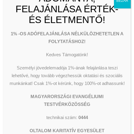
Éjszakai Szálló
BEZÁR
FELAJÁNLÁSA ÉRTÉK-
Nappali Melegedő
Népkonyha
ÉS ÉLETMENTŐ!
Utcai Szociális Munka
OKTATÁS & KULTÚRA
Csillagszálló kulturális utcalap
1% -OS ADÓFELAJÁNLÁSA NÉLKÜLÖZHETETLEN A
Oltalom Tanoda
Oltalom Kulturális kör
FOLYTATÁSHOZ!
Kézműves foglalkozások
Munkatársat
Férfi átmeneti szálló
Kedves Támogatónk!
Női átmeneti szálló
Lelkigondozás
keresünk!
Személyi jövedelemadója 1%-ának felajánlása teszi
Családok Átmeneti Otthona
IDŐSEK SEGÍTÉSE
lehetővé, hogy tovább végezhessük oktatási és szociális
Budaörsi Idősek Központja
2019-10-22
|
IN
HÍREK
|
BY
munkánkat!
Csak 1%-ot kérünk, hogy 100%-ot adhassunk!
SZERKESZTŐ
Békéscsaba Idősek Központja
Nyíregyháza Idősek Központja
Hetefejércse Idősek Központja
MAGYARORSZÁGI EVANGÉLIUMI
Az Oltalom Karitatív Egyesület
Szolnoki Idősek Központja
TESTVÉRKÖZÖSSÉG
(1086 Budapest, Dankó u. 9.)
CSALÁDSEGÍTÉS-GYERMEKVÉDELEM
Családtámogatás
portás munkatársat keres!
technikai szám:
0444
Adjuk össze
Hétköznapi Hősök
Nyugdíjas munkavállalók
Menekült ellátás
OLTALOM KARITATÍV EGYESÜLET