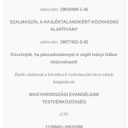
jelentkezését is szívesen fogadjuk.
Segélyezés
Olvassunk és Főzzünk
Wesley Stúdió
adószám:
19010409-1-42
Csillagszálló kulturális utcalap
Jelentkezni önéletrajzzal az
Videók
ivanyiandras@wjlf.hu
e-mail
SZALMASZÁL A HAJLÉKTALANOKÉRT KÖZHASZNÚ
címen lehet.
ALAPÍTVÁNY
adószám:
18077421-2-42
KERESÉS
Köszönjük, ha pénzadománnyal is segíti Iványi Gábor
intézményeit!
Banki utalással a következő számlaszámokra várjuk
felajánlását:
MAGYARORSZÁGI EVANGÉLIUMI
TESTVÉRKÖZÖSSÉG
OTP
11708001-20520380