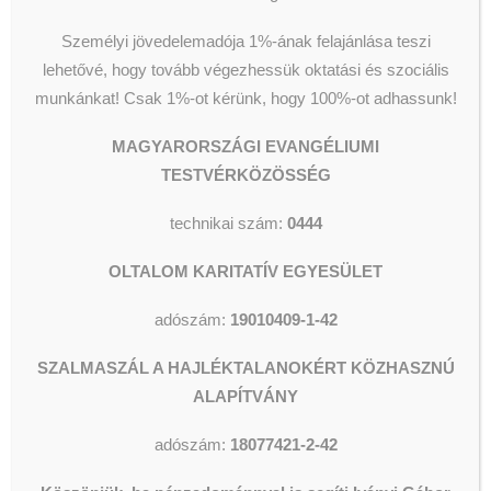
Segélyezés
Olvassunk és Főzzünk
Wesley Stúdió
Személyi jövedelemadója 1%-ának felajánlása teszi
Csillagszálló kulturális utcalap
Videók
lehetővé, hogy tovább végezhessük oktatási és szociális
munkánkat!
Csak 1%-ot kérünk, hogy 100%-ot adhassunk!
MAGYARORSZÁGI EVANGÉLIUMI
TESTVÉRKÖZÖSSÉG
KERESÉS
technikai szám:
0444
OLTALOM KARITATÍV EGYESÜLET
adószám:
19010409-1-42
SZALMASZÁL A HAJLÉKTALANOKÉRT KÖZHASZNÚ
ALAPÍTVÁNY
adószám:
18077421-2-42