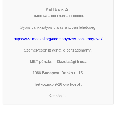
K&H
Bank Zrt.
10400140-00033688-00000006
ADOMÁNYOZÁS
Gyors bankkártyás utalásra itt van lehetőség:
https://szalmaszal.org/adomanyozas-bankkartyaval/
The shortcode is missing a valid
Donation Form ID attribute.
Személyesen itt adhat le pénzadományt:
MET pénztár – Gazdasági Iroda
LEGFRISSEBB HÍREK
1086 Budapest, Dankó u. 15.
hétköznap 9-16 óra között
KONZERVÁLÓ FOGORVOSOK,
FOGÁSZATI ASSZISZTENSEK
Köszönjük!
ÉS
FOGTECHNIKUSOK JELENTKEZÉSÉT
VÁRJUK AZ OLTALOM