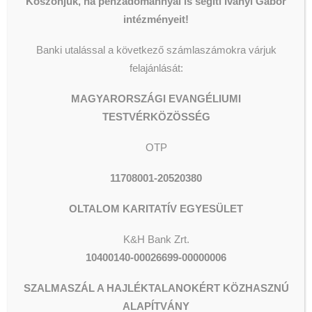
Köszönjük, ha pénzadománnyal is segíti Iványi Gábor
intézményeit!
Banki utalással a következő számlaszámokra várjuk
felajánlását:
MAGYARORSZÁGI EVANGÉLIUMI
TESTVÉRKÖZÖSSÉG
OTP
11708001-20520380
OLTALOM KARITATÍV EGYESÜLET
K&H Bank Zrt.
10400140-00026699-00000006
SZALMASZÁL A HAJLÉKTALANOKÉRT KÖZHASZNÚ
ALAPÍTVÁNY