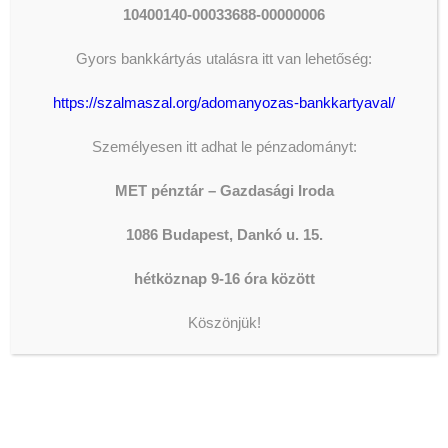
10400140-00033688-00000006
Gyors bankkártyás utalásra itt van lehetőség:
The shortcode is missing a valid
Donation Form ID attribute.
https://szalmaszal.org/adomanyozas-bankkartyaval/
Személyesen itt adhat le pénzadományt:
LEGFRISSEBB HÍREK
MET pénztár – Gazdasági Iroda
1086 Budapest, Dankó u. 15.
KONZERVÁLÓ FOGORVOSOK,
FOGÁSZATI ASSZISZTENSEK
hétköznap 9-16 óra között
ÉS
FOGTECHNIKUSOK JELENTKEZÉSÉT
Köszönjük!
VÁRJUK AZ OLTALOM
FOGÁSZATÁRA!
2026-08-07
AZ ORSZÁGGYŰLÉS ALELNÖKE
JÁRT IVÁNYI GÁBORNÁL
2026-08-05