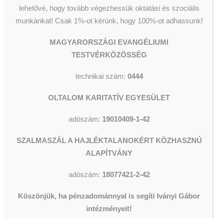
Segélyezés
Olvassunk és Főzzünk
lehetővé, hogy tovább végezhessük oktatási és szociális
között.
Wesley Stúdió
munkánkat!
Csak 1%-ot kérünk, hogy 100%-ot adhassunk!
Csillagszálló kulturális utcalap
Videók
Várjuk ide önkéntesek
MAGYARORSZÁGI EVANGÉLIUMI
jelentkezését is, akik segítenének
TESTVÉRKÖZÖSSÉG
az ajándékok fogadásában,
szortírozásában, pakolásában.
technikai szám:
0444
KERESÉS
FONTOS, a középiskolásoknak el
tudjuk számolni az órákat, ezért
OLTALOM KARITATÍV EGYESÜLET
várjuk az ő jelentkezésüket is az
adószám:
19010409-1-42
onkentes@oltalom.hu
e-mail
címen.
SZALMASZÁL A HAJLÉKTALANOKÉRT KÖZHASZNÚ
ALAPÍTVÁNY
http://mikulasgyar.hu
adószám:
18077421-2-42
Köszönjük, ha pénzadománnyal is segíti Iványi Gábor
intézményeit!