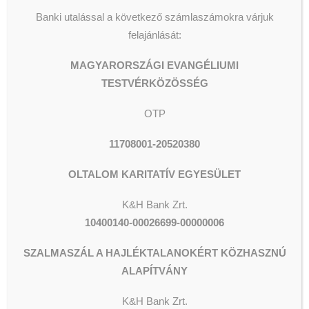
Banki utalással a következő számlaszámokra várjuk
felajánlását:
MAGYARORSZÁGI EVANGÉLIUMI
TESTVÉRKÖZÖSSÉG
OTP
11708001-20520380
OLTALOM KARITATÍV EGYESÜLET
K&H Bank Zrt.
10400140-00026699-00000006
SZALMASZÁL A HAJLÉKTALANOKÉRT KÖZHASZNÚ
ALAPÍTVÁNY
K&H
Bank Zrt.
ADOMÁNYOZÁS