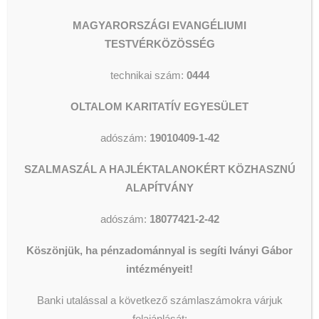
Segélyezés
Olvassunk és Főzzünk
42.
Wesley Stúdió
MAGYARORSZÁGI EVANGÉLIUMI
Csillagszálló kulturális utcalap
TESTVÉRKÖZÖSSÉG
Videók
Részletek az 1% felajánlásáról itt:
https://oltalom.hu/hogyan-
technikai szám:
0444
segithet/1-felajanlas/
OLTALOM KARITATÍV EGYESÜLET
KERESÉS
adószám:
19010409-1-42
___________________________________________
SZALMASZÁL A HAJLÉKTALANOKÉRT KÖZHASZNÚ
Oltalom Karitatív Egyesület |
ALAPÍTVÁNY
Facebook:
https://www.facebook.com/oltalom.karitativegyesulet/
adószám:
18077421-2-42
Köszönjük, ha pénzadománnyal is segíti Iványi Gábor
intézményeit!
Banki utalással a következő számlaszámokra várjuk
felajánlását: