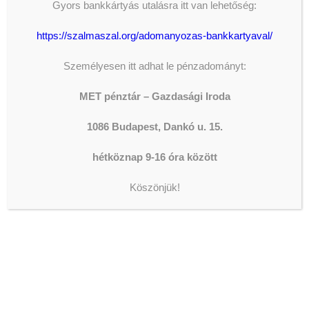
Gyors bankkártyás utalásra itt van lehetőség:
The shortcode is missing a valid
Donation Form ID attribute.
https://szalmaszal.org/adomanyozas-bankkartyaval/
Személyesen itt adhat le pénzadományt:
LEGFRISSEBB HÍREK
MET pénztár – Gazdasági Iroda
1086 Budapest, Dankó u. 15.
AZ ORSZÁGGYŰLÉS ALELNÖKE
JÁRT IVÁNYI GÁBORNÁL
hétköznap 9-16 óra között
2026-08-05
ISKOLAIGAZGATÓI
Köszönjük!
ÁLLÁSPÁLYÁZAT
2026-08-04
DOLGOZZ A WESLEY
FŐISKOLÁN!
2026-08-04
JELENTKEZZ A WESLEY
SZAKIRÁNYÚ
TOVÁBBKÉPZÉSEIRE!