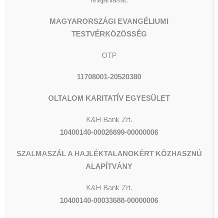
MAGYARORSZÁGI EVANGÉLIUMI
TESTVÉRKÖZÖSSÉG
OTP
11708001-20520380
OLTALOM KARITATÍV EGYESÜLET
K&H Bank Zrt.
10400140-00026699-00000006
SZALMASZÁL A HAJLÉKTALANOKÉRT KÖZHASZNÚ
ALAPÍTVÁNY
ADOMÁNYOZÁS
K&H
Bank Zrt.
10400140-00033688-00000006