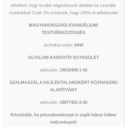
Facebookon:
lehetővé, hogy tovább végezhessük oktatási és szociális
https://www.facebook.com/oltalom.karitativegyesulet/
munkánkat!
Csak 1%-ot kérünk, hogy 100%-ot adhassunk!
MAGYARORSZÁGI EVANGÉLIUMI
TESTVÉRKÖZÖSSÉG
technikai szám:
0444
OLTALOM KARITATÍV EGYESÜLET
adószám:
19010409-1-42
SZALMASZÁL A HAJLÉKTALANOKÉRT KÖZHASZNÚ
ALAPÍTVÁNY
adószám:
18077421-2-42
Köszönjük, ha pénzadománnyal is segíti Iványi Gábor
intézményeit!