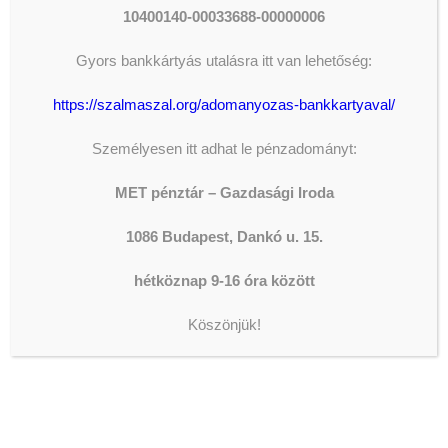
10400140-00033688-00000006
Gyors bankkártyás utalásra itt van lehetőség:
https://szalmaszal.org/adomanyozas-bankkartyaval/
Személyesen itt adhat le pénzadományt:
MET pénztár – Gazdasági Iroda
1086 Budapest, Dankó u. 15.
hétköznap 9-16 óra között
Köszönjük!
ADOMÁNYOZÁS