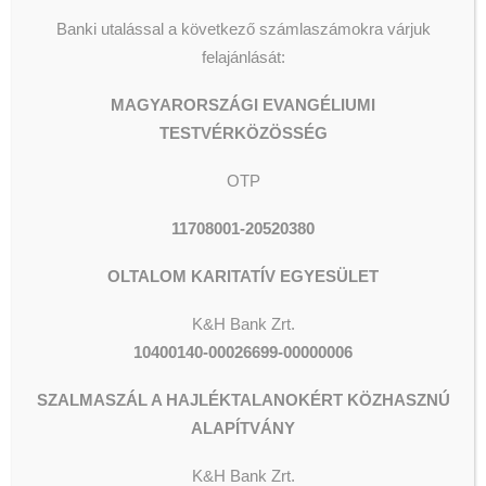
Banki utalással a következő számlaszámokra várjuk
felajánlását:
MAGYARORSZÁGI EVANGÉLIUMI
TESTVÉRKÖZÖSSÉG
OTP
11708001-20520380
OLTALOM KARITATÍV EGYESÜLET
K&H Bank Zrt.
10400140-00026699-00000006
SZALMASZÁL A HAJLÉKTALANOKÉRT KÖZHASZNÚ
ALAPÍTVÁNY
K&H
Bank Zrt.