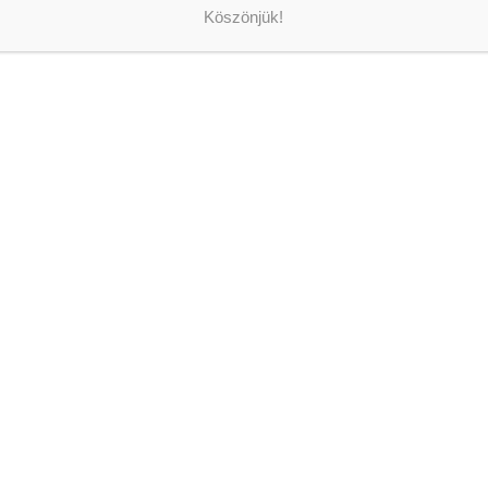
LEGFR
Köszönjük!
KONZ
FOGÁ
FOGT
VÁRJ
FOGÁ
2026-08
AZ O
JÁRT
2026-08
ISKO
ÁLLÁ
2026-08
DOLG
2026-08
JELE
SZAK
TOVÁ