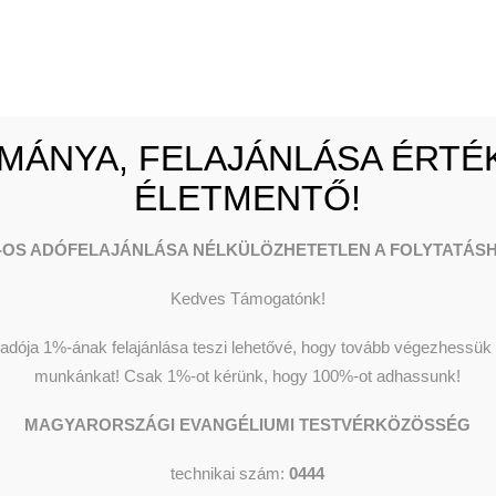
netünk
Pénzadományok
enységeink
Természetbeni
k, adataink
adományok
ügyi beszámolók
1 % felajánlás
mény kereső
Céges adományozás
MÁNYA, FELAJÁNLÁSA ÉRTÉK
ÉLETMENTŐ!
-OS ADÓFELAJÁNLÁSA NÉLKÜLÖZHETETLEN A FOLYTATÁSH
Kedves Támogatónk!
dója 1%-ának felajánlása teszi lehetővé, hogy tovább végezhessük o
munkánkat!
Csak 1%-ot kérünk, hogy 100%-ot adhassunk!
MAGYARORSZÁGI EVANGÉLIUMI TESTVÉRKÖZÖSSÉG
technikai szám:
0444