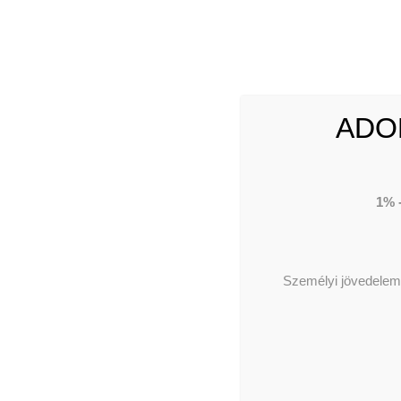
Törté
Tevék
Címün
Pénz
Intéz
ADO
1% 
Személyi jövedelema