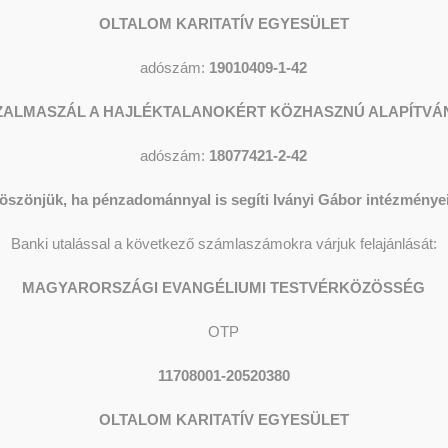
OLTALOM KARITATÍV EGYESÜLET
adószám:
19010409-1-42
ZALMASZÁL A HAJLÉKTALANOKÉRT KÖZHASZNÚ ALAPÍTVÁ
adószám:
18077421-2-42
öszönjük, ha pénzadománnyal is segíti Iványi Gábor intézményei
Banki utalással a következő számlaszámokra várjuk felajánlását:
MAGYARORSZÁGI EVANGÉLIUMI TESTVÉRKÖZÖSSÉG
OTP
11708001-20520380
OLTALOM KARITATÍV EGYESÜLET