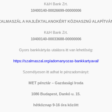
K&H Bank Zrt.
10400140-00026699-00000006
ZALMASZÁL A HAJLÉKTALANOKÉRT KÖZHASZNÚ ALAPÍTVÁ
K&H
Bank Zrt.
10400140-00033688-00000006
 avattunk Tamás
Gyors bankkártyás utalásra itt van lehetőség:
s tiszteletére a MET
https://szalmaszal.org/adomanyozas-bankkartyaval/
 központjában
ADOM
Személyesen itt adhat le pénzadományt:
Y
SZERKESZTŐ
MET pénztár – Gazdasági Iroda
The sh
Donati
1086 Budapest, Dankó u. 15.
hétköznap 9-16 óra között