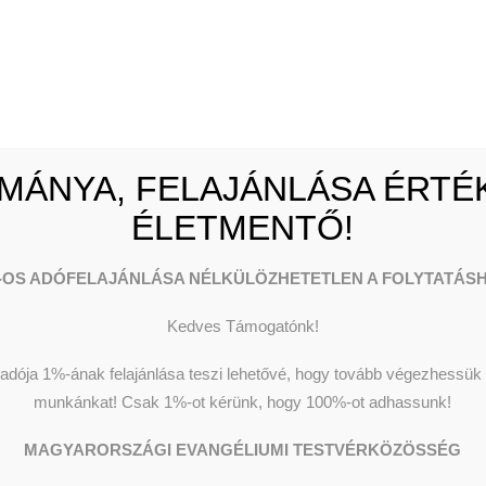
netünk
Pénzadományok
enységeink
Természetbeni
k, adataink
adományok
ügyi beszámolók
1 % felajánlás
mény kereső
Céges adományozás
MÁNYA, FELAJÁNLÁSA ÉRTÉK
ÉLETMENTŐ!
-OS ADÓFELAJÁNLÁSA NÉLKÜLÖZHETETLEN A FOLYTATÁSH
Kedves Támogatónk!
dója 1%-ának felajánlása teszi lehetővé, hogy tovább végezhessük o
munkánkat!
Csak 1%-ot kérünk, hogy 100%-ot adhassunk!
MAGYARORSZÁGI EVANGÉLIUMI TESTVÉRKÖZÖSSÉG