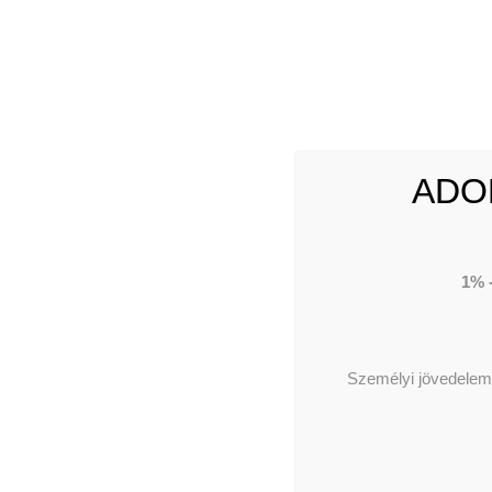
Törté
Tevék
Címün
Pénz
Intéz
ADO
1% 
Személyi jövedelema