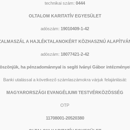
technikai szám:
0444
OLTALOM KARITATÍV EGYESÜLET
adószám:
19010409-1-42
ZALMASZÁL A HAJLÉKTALANOKÉRT KÖZHASZNÚ ALAPÍTVÁ
adószám:
18077421-2-42
öszönjük, ha pénzadománnyal is segíti Iványi Gábor intézményei
Banki utalással a következő számlaszámokra várjuk felajánlását:
MAGYARORSZÁGI EVANGÉLIUMI TESTVÉRKÖZÖSSÉG
OTP
11708001-20520380