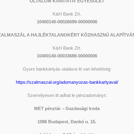
OLTALOM KARITATÍV EGYESÜLET
K&H Bank Zrt.
10400140-00026699-00000006
ZALMASZÁL A HAJLÉKTALANOKÉRT KÖZHASZNÚ ALAPÍTVÁ
K&H
Bank Zrt.
10400140-00033688-00000006
 Donáth Ferenc –
Gyors bankkártyás utalásra itt van lehetőség:
Oltalom Karitatív
https://szalmaszal.org/adomanyozas-bankkartyaval/
 is dolgozott
ADOM
Személyesen itt adhat le pénzadományt:
knak nyújtva
MET pénztár – Gazdasági Iroda
i segítséget
The sh
1086 Budapest, Dankó u. 15.
Donati
Y
SZERKESZTŐ