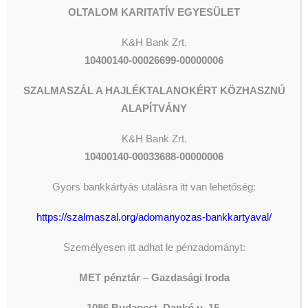
OLTALOM KARITATÍV EGYESÜLET
kisegítő jelentkezését várjuk.
K&H Bank Zrt.
Önéletrajzzal jelentkezni a
10400140-00026699-00000006
szabadoserika@metidosekotthona.hu
SZALMASZÁL A HAJLÉKTALANOKÉRT KÖZHASZNÚ
e-mail címen lehet.
ALAPÍTVÁNY
További információ: 06 23 430 142/
K&H
Bank Zrt.
305 mellék
10400140-00033688-00000006
Szakgondozó, kisgyerek-ápoló
Gyors bankkártyás utalásra itt van lehetőség:
Az Oltalom Karitatív Egyesület
https://szalmaszal.org/adomanyozas-bankkartyaval/
Családok Átmeneti Otthona
Személyesen itt adhat le pénzadományt:
főállású szakgondozó, kisgyerek-
ápoló munkatársat keres.
MET pénztár – Gazdasági Iroda
Az állás kizárólag a következő
1086 Budapest, Dankó u. 15.