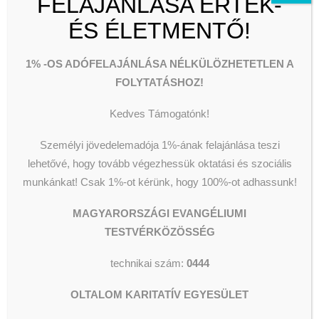
FELAJÁNLÁSA ÉRTÉK-
305 mellék
ÉS ÉLETMENTŐ!
Takarító
1% -OS ADÓFELAJÁNLÁSA NÉLKÜLÖZHETETLEN A
Oltalom
FOLYTATÁSHOZ!
Cég:
Karitatív
Egyesület
Kedves Támogatónk!
Budaörs, Pest
Város:
Vármegye
Személyi jövedelemadója 1%-ának felajánlása teszi
Teljes
Foglalkozás:
lehetővé, hogy tovább végezhessük oktatási és szociális
munkaidő
munkánkat!
Csak 1%-ot kérünk, hogy 100%-ot adhassunk!
A budaörsi Idősek Otthona (2040
MAGYARORSZÁGI EVANGÉLIUMI
Budaörs, Zombori u.68-70) felvételt
TESTVÉRKÖZÖSSÉG
hirdet takarító munkakör
betöltésére.
technikai szám:
0444
Önéletrajzzal jelentkezni a
OLTALOM KARITATÍV EGYESÜLET
szabadoserika@metidosekotthona.hu