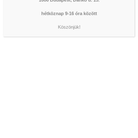
OKJ-s végzettségekkel tölthető be:
hétköznap 9-16 óra között
bölcsődei szakgondozó (OKJ)
csecsemő- és kisgyermekgondozó
Köszönjük!
(OKJ)
csecsemő- és kisgyermeknevelő-
gondozó (OKJ)
csecsemő- és gyermeknevelő-
gondozó (OKJ)
kisgyermekgondozó- nevelő (OKJ)
csecsemő- és gyermekápoló
(OKJ)
gyermek- és ifjúsági felügyelő I.
(OKJ)
gyógypedagógiai asszisztens
(OKJ)
mentálhigiénés asszisztens (OKJ)