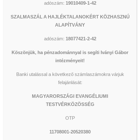
adószám:
19010409-1-42
e-mail címen lehet.
SZALMASZÁL A HAJLÉKTALANOKÉRT KÖZHASZNÚ
További információ: 06 23 430 142/
ALAPÍTVÁNY
305 mellék
adószám:
18077421-2-42
Konyhai kisegítő
Köszönjük, ha pénzadománnyal is segíti Iványi Gábor
Oltalom
intézményeit!
Cég:
Karitatív
Egyesület
Banki utalással a következő számlaszámokra várjuk
Budaörs, Pest
Város:
felajánlását:
Vármegye
Teljes
MAGYARORSZÁGI EVANGÉLIUMI
Foglalkozás:
munkaidő
TESTVÉRKÖZÖSSÉG
A budaörsi Idősek Otthona (2040
OTP
Budaörs, Zombori u.68-70) felvételt
hirdet konyhai kisegítő munkakör
11708001-20520380
betöltésére. Főzni tudó konyhai