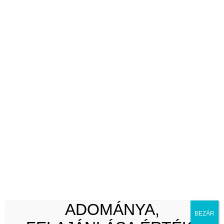
kedves családias hangulat
jó munkakörülmények
munkaeszközök megléte
kedvezményes étkezés
Bérezés a közalkalmazotti bértábla
szerint.
ágazati bérpótlék
utazási hozzájárulás
vidékieknek szállás lehetőséget
biztosítunk
Önéletrajzot a
szabadoserika@metidosekotthona.hu
email címre várjuk.
ADOMÁNYA,
BEZÁR
További információ: 06 23 430 142/