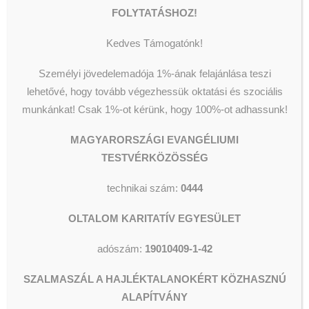
Segélyezés
A szeptember 20-i Emberek az
Olvassunk és Főzzünk
FOLYTATÁSHOZ!
Wesley Stúdió
Emberekért rendezvényen
Csillagszálló kulturális utcalap
17.557.370 forintot dobtak be az
Kedves Támogatónk!
Videók
adományperselyekbe a
Személyi jövedelemadója 1%-ának felajánlása teszi
demonstrálók a Blaha Lujza téren a
lehetővé, hogy tovább végezhessük oktatási és szociális
Magyarországi Evangéliumi
munkánkat!
Csak 1%-ot kérünk, hogy 100%-ot adhassunk!
Testvérközösség intézményeinek
KERESÉS
megmaradásáért. Megtisztelő,
MAGYARORSZÁGI EVANGÉLIUMI
megható és életmentő ez az
TESTVÉRKÖZÖSSÉG
adomány! Valamennyi diákunk,
ellátottunk és munkatársunk
technikai szám:
0444
nevében hálásan köszönjük
OLTALOM KARITATÍV EGYESÜLET
önzetlen támogatóinknak, a
fantasztikus fellépőknek és a
adószám:
19010409-1-42
fáradhatatlan szervezőknek, hogy
kiállnak mellettünk!
SZALMASZÁL A HAJLÉKTALANOKÉRT KÖZHASZNÚ
ALAPÍTVÁNY