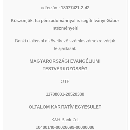
A befolyt összeget a bértartozások
adószám:
18077421-2-42
csökkentésére és a legsürgősebb
számlák kiegyenlítésére fordítjuk.
Köszönjük, ha pénzadománnyal is segíti Iványi Gábor
intézményeit!
Köszönjük szépen!
Banki utalással a következő számlaszámokra várjuk
felajánlását:
Isten áldjon meg minden jó
MAGYARORSZÁGI EVANGÉLIUMI
szándékú adakozót!
TESTVÉRKÖZÖSSÉG
OTP
(Fotó: Népszava, Tóth Ádám)
11708001-20520380
OLTALOM KARITATÍV EGYESÜLET
K&H Bank Zrt.
10400140-00026699-00000006