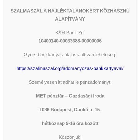
SZALMASZÁL A HAJLÉKTALANOKÉRT KÖZHASZNÚ
ALAPÍTVÁNY
K&H
Bank Zrt.
10400140-00033688-00000006
Gyors bankkártyás utalásra itt van lehetőség:
https://szalmaszal.org/adomanyozas-bankkartyaval/
Személyesen itt adhat le pénzadományt:
ADOMÁNYOZÁS
MET pénztár – Gazdasági Iroda
The shortcode is missing a valid
1086 Budapest, Dankó u. 15.
Donation Form ID attribute.
hétköznap 9-16 óra között
Köszönjük!