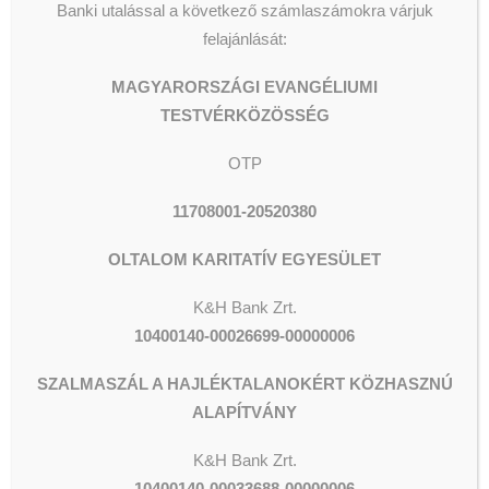
Banki utalással a következő számlaszámokra várjuk
felajánlását:
MAGYARORSZÁGI EVANGÉLIUMI
TESTVÉRKÖZÖSSÉG
OTP
11708001-20520380
OLTALOM KARITATÍV EGYESÜLET
K&H Bank Zrt.
10400140-00026699-00000006
SZALMASZÁL A HAJLÉKTALANOKÉRT KÖZHASZNÚ
ALAPÍTVÁNY
K&H
Bank Zrt.
10400140-00033688-00000006