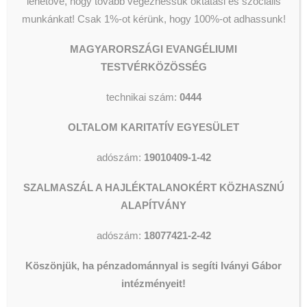
készpénzadományaitokat a 1086
lehetővé, hogy tovább végezhessük oktatási és szociális
Budapest, Dankó u. 15. szám
munkánkat!
Csak 1%-ot kérünk, hogy 100%-ot adhassunk!
alatt.Tartós élelmiszeradományt
MAGYARORSZÁGI EVANGÉLIUMI
folyamatosan és hálásan fogadnak
TESTVÉRKÖZÖSSÉG
a 1086 Budapest, Dankó u. 11.
portáján.
technikai szám:
0444
Lengyel Tamás
Rainer-Micsinyei
OLTALOM KARITATÍV EGYESÜLET
Nóra
@Magyarországi
Evangéliumi
adószám:
19010409-1-42
Testvérközösség
Oltalom Karitatív
SZALMASZÁL A HAJLÉKTALANOKÉRT KÖZHASZNÚ
Egyesület
#iványigábor
#oltalomkaritatívegyesület
#
ALAPÍTVÁNY
Forrás:
https://fb.watch/vhXBVBTtpk/
adószám:
18077421-2-42
Köszönjük, ha pénzadománnyal is segíti Iványi Gábor
intézményeit!