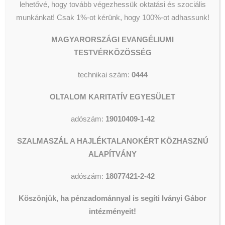
Segélyezés
Olvassunk és Főzzünk
lehetővé, hogy tovább végezhessük oktatási és szociális
Levente
Wesley Stúdió
munkánkat!
Csak 1%-ot kérünk, hogy 100%-ot adhassunk!
Csillagszálló kulturális utcalap
orgonaestje
Videók
MAGYARORSZÁGI EVANGÉLIUMI
TESTVÉRKÖZÖSSÉG
2024-11-10
|
IN
HÍREK
|
BY
SZERKESZTŐ
technikai szám:
0444
KERESÉS
OLTALOM KARITATÍV EGYESÜLET
adószám:
19010409-1-42
SZALMASZÁL A HAJLÉKTALANOKÉRT KÖZHASZNÚ
ALAPÍTVÁNY
adószám:
18077421-2-42
Köszönjük, ha pénzadománnyal is segíti Iványi Gábor
intézményeit!