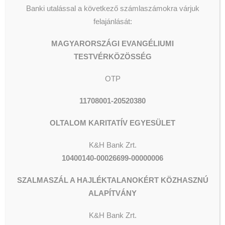
Banki utalással a következő számlaszámokra várjuk
felajánlását:
MAGYARORSZÁGI EVANGÉLIUMI
TESTVÉRKÖZÖSSÉG
OTP
11708001-20520380
OLTALOM KARITATÍV EGYESÜLET
K&H Bank Zrt.
10400140-00026699-00000006
SZALMASZÁL A HAJLÉKTALANOKÉRT KÖZHASZNÚ
ALAPÍTVÁNY
K&H
Bank Zrt.