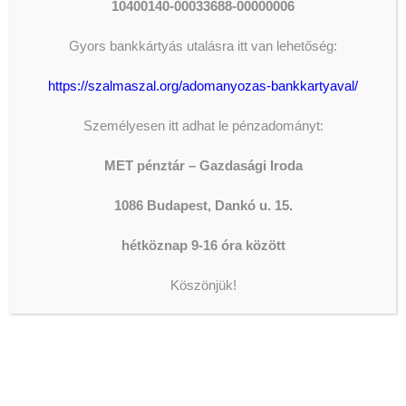
10400140-00033688-00000006
ADOMÁNYOZÁS
Gyors bankkártyás utalásra itt van lehetőség:
The shortcode is missing a valid
https://szalmaszal.org/adomanyozas-bankkartyaval/
Donation Form ID attribute.
Személyesen itt adhat le pénzadományt:
MET pénztár – Gazdasági Iroda
LEGFRISSEBB HÍREK
1086 Budapest, Dankó u. 15.
hétköznap 9-16 óra között
AZ ORSZÁGGYŰLÉS ALELNÖKE
JÁRT IVÁNYI GÁBORNÁL
Köszönjük!
2026-08-05
ISKOLAIGAZGATÓI
ÁLLÁSPÁLYÁZAT
2026-08-04
DOLGOZZ A WESLEY
FŐISKOLÁN!