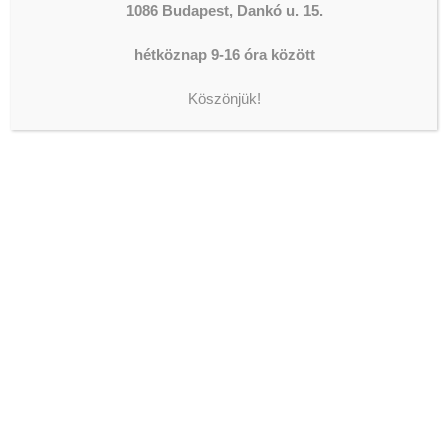
1086 Budapest, Dankó u. 15.
hétköznap 9-16 óra között
The shortcode is missing a valid
Donation Form ID attribute.
Köszönjük!
LEGFRISSEBB HÍREK
KONZERVÁLÓ FOGORVOSOK,
FOGÁSZATI ASSZISZTENSEK
ÉS
FOGTECHNIKUSOK JELENTKEZÉSÉT
VÁRJUK AZ OLTALOM
FOGÁSZATÁRA!
2026-08-07
AZ ORSZÁGGYŰLÉS ALELNÖKE
JÁRT IVÁNYI GÁBORNÁL
2026-08-05