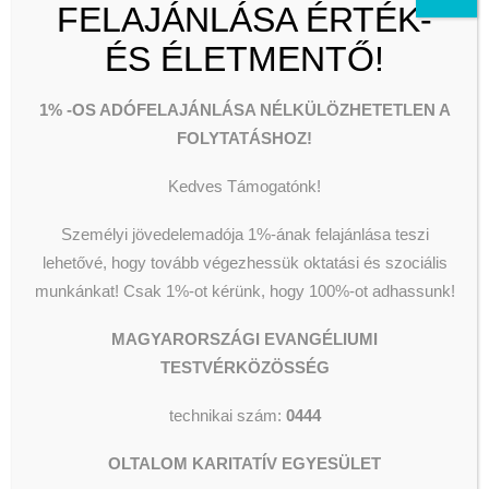
Segélyezés
Olvassunk és Főzzünk
FELAJÁNLÁSA ÉRTÉK-
története
Wesley Stúdió
Csillagszálló kulturális utcalap
ÉS ÉLETMENTŐ!
Szent
Videók
Miklóstól az
1% -OS ADÓFELAJÁNLÁSA NÉLKÜLÖZHETETLEN A
FOLYTATÁSHOZ!
Oltalom
KERESÉS
Kedves Támogatónk!
Karitatív
Személyi jövedelemadója 1%-ának felajánlása teszi
Egyesületig
lehetővé, hogy tovább végezhessük oktatási és szociális
munkánkat!
Csak 1%-ot kérünk, hogy 100%-ot adhassunk!
2024-12-08
|
IN
HÍREK
|
BY
SZERKESZTŐ
MAGYARORSZÁGI EVANGÉLIUMI
TESTVÉRKÖZÖSSÉG
December 8-án 17
órától
a
Kényes egyensúly
témája
technikai szám:
0444
a szegénység története Szent
Miklóstól az Oltalom Karitatív
OLTALOM KARITATÍV EGYESÜLET
Egyesületig – avagy mikor hogy