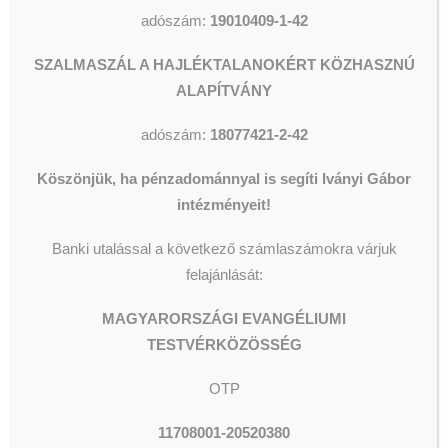
adószám:
19010409-1-42
bántak a szegényekkel, mit tett,
vagy tehetett volna értük a
SZALMASZÁL A HAJLÉKTALANOKÉRT KÖZHASZNÚ
társadalom? És vajon tett-e?
ALAPÍTVÁNY
Különbek voltak-e a protestáns
egyházak katolikus elődeiknél?
adószám:
18077421-2-42
Bereczky
Köszönjük, ha pénzadománnyal is segíti Iványi Gábor
Géza
beszélgetőtársa
Ratulovszki
intézményeit!
András
történész.
Banki utalással a következő számlaszámokra várjuk
Itt hallgatható 17
felajánlását:
órától:
civilradio.hu
(Élő adás
MAGYARORSZÁGI EVANGÉLIUMI
menüpont)
TESTVÉRKÖZÖSSÉG
A műsor készítői:
Takács
OTP
István
és
Iványi Margit
.
11708001-20520380
Ismétlés: kedden, de. 10 órától.