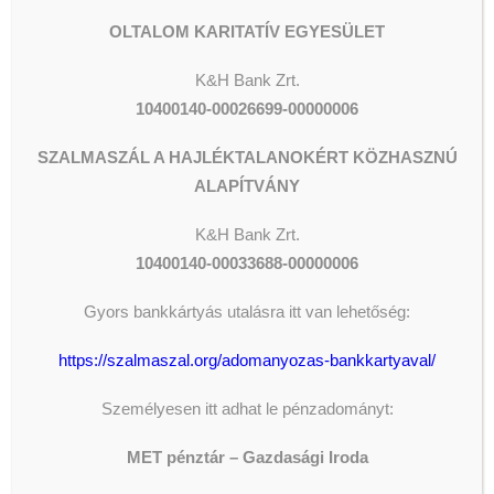
OLTALOM KARITATÍV EGYESÜLET
#kényesegyensúly
K&H Bank Zrt.
10400140-00026699-00000006
SZALMASZÁL A HAJLÉKTALANOKÉRT KÖZHASZNÚ
ALAPÍTVÁNY
K&H
Bank Zrt.
10400140-00033688-00000006
Gyors bankkártyás utalásra itt van lehetőség:
https://szalmaszal.org/adomanyozas-bankkartyaval/
Személyesen itt adhat le pénzadományt:
MET pénztár – Gazdasági Iroda
ADOMÁNYOZÁS