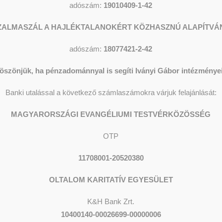
adószám:
19010409-1-42
ZALMASZÁL A HAJLÉKTALANOKÉRT KÖZHASZNÚ ALAPÍTVÁ
adószám:
18077421-2-42
öszönjük, ha pénzadománnyal is segíti Iványi Gábor intézményei
Banki utalással a következő számlaszámokra várjuk felajánlását:
MAGYARORSZÁGI EVANGÉLIUMI TESTVÉRKÖZÖSSÉG
OTP
11708001-20520380
OLTALOM KARITATÍV EGYESÜLET
K&H Bank Zrt.
10400140-00026699-00000006