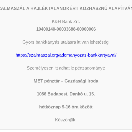
ZALMASZÁL A HAJLÉKTALANOKÉRT KÖZHASZNÚ ALAPÍTVÁ
K&H
Bank Zrt.
10400140-00033688-00000006
Gyors bankkártyás utalásra itt van lehetőség:
https://szalmaszal.org/adomanyozas-bankkartyaval/
Személyesen itt adhat le pénzadományt:
MET pénztár – Gazdasági Iroda
nden jót, ami tőled
1086 Budapest, Dankó u. 15.
epes András –
hétköznap 9-16 óra között
kérése – MET Egyház
ADOM
Köszönjük!
om támogatására