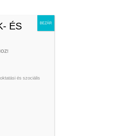
- ÉS
BEZÁR
OZ!
ktatási és szociális