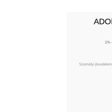
ADO
1% 
Személyi jövedelema