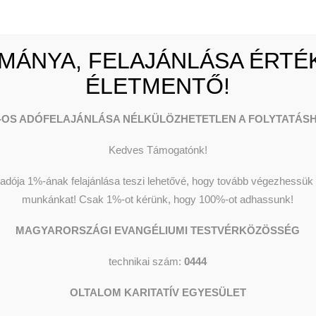
MÁNYA, FELAJÁNLÁSA ÉRTÉK
ÉLETMENTŐ!
-OS ADÓFELAJÁNLÁSA NÉLKÜLÖZHETETLEN A FOLYTATÁSH
Kedves Támogatónk!
dója 1%-ának felajánlása teszi lehetővé, hogy tovább végezhessük o
munkánkat!
Csak 1%-ot kérünk, hogy 100%-ot adhassunk!
MAGYARORSZÁGI EVANGÉLIUMI TESTVÉRKÖZÖSSÉG
technikai szám:
0444
OLTALOM KARITATÍV EGYESÜLET