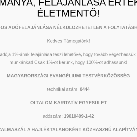
MÁNYA, FELAJÁNLÁSA ÉRTÉK
ÉLETMENTŐ!
-OS ADÓFELAJÁNLÁSA NÉLKÜLÖZHETETLEN A FOLYTATÁSH
Kedves Támogatónk!
dója 1%-ának felajánlása teszi lehetővé, hogy tovább végezhessük o
munkánkat!
Csak 1%-ot kérünk, hogy 100%-ot adhassunk!
MAGYARORSZÁGI EVANGÉLIUMI TESTVÉRKÖZÖSSÉG
technikai szám:
0444
OLTALOM KARITATÍV EGYESÜLET
adószám:
19010409-1-42
ZALMASZÁL A HAJLÉKTALANOKÉRT KÖZHASZNÚ ALAPÍTVÁ