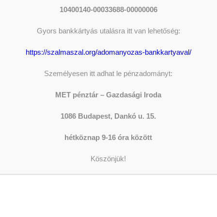
10400140-00033688-00000006
Gyors bankkártyás utalásra itt van lehetőség:
áza – Zenés áhítat //
https://szalmaszal.org/adomanyozas-bankkartyaval/
er 16. 19:00 óra // A
Személyesen itt adhat le pénzadományt:
 Méhes Imre Kórus
MET pénztár – Gazdasági Iroda
ADOM
gversenye
1086 Budapest, Dankó u. 15.
The sh
hétköznap 9-16 óra között
Y
SZERKESZTŐ
Donati
Köszönjük!
at
0 óra
LEGFR
rus adventi hangversenye