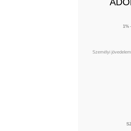
ADO
1% 
Személyi jövedelema
S