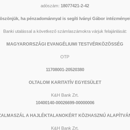
adószám:
18077421-2-42
öszönjük, ha pénzadománnyal is segíti Iványi Gábor intézményei
Banki utalással a következő számlaszámokra várjuk felajánlását:
MAGYARORSZÁGI EVANGÉLIUMI TESTVÉRKÖZÖSSÉG
OTP
11708001-20520380
OLTALOM KARITATÍV EGYESÜLET
K&H Bank Zrt.
10400140-00026699-00000006
ZALMASZÁL A HAJLÉKTALANOKÉRT KÖZHASZNÚ ALAPÍTVÁ
K&H
Bank Zrt.