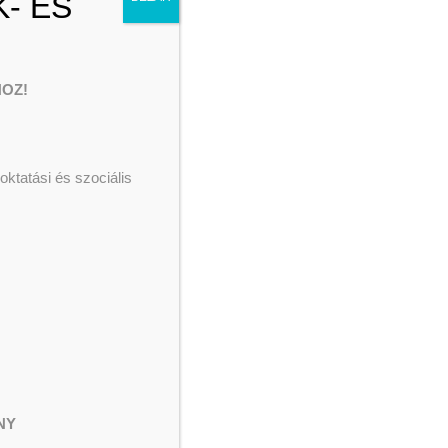
- ÉS
Adjuk össze
Hétköznapi Hősök
Menekült ellátás
Segélyezés
OZ!
ktatási és szociális
NY