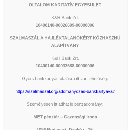
(Forrás:
https://www.facebook.com/@metegyhaz/
)
OLTALOM KARITATÍV EGYESÜLET
K&H Bank Zrt.
10400140-00026699-00000006
SZALMASZÁL A HAJLÉKTALANOKÉRT KÖZHASZNÚ
ALAPÍTVÁNY
K&H
Bank Zrt.
10400140-00033688-00000006
Gyors bankkártyás utalásra itt van lehetőség:
https://szalmaszal.org/adomanyozas-bankkartyaval/
Személyesen itt adhat le pénzadományt:
MET pénztár – Gazdasági Iroda
ADOMÁNYOZÁS
1086 Budapest, Dankó u. 15.