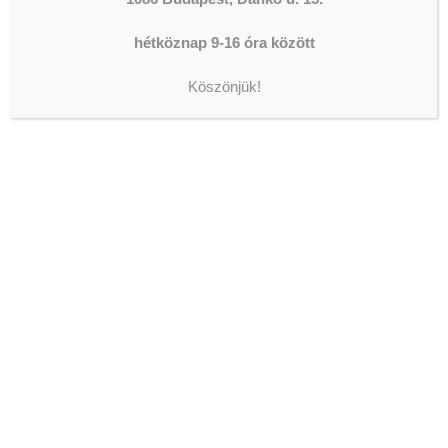
The shortcode is missing a valid
hétköznap 9-16 óra között
Donation Form ID attribute.
Köszönjük!
LEGFRISSEBB HÍREK
KONZERVÁLÓ FOGORVOSOK,
FOGÁSZATI ASSZISZTENSEK
ÉS
FOGTECHNIKUSOK JELENTKEZÉSÉT
VÁRJUK AZ OLTALOM
FOGÁSZATÁRA!
2026-08-07
AZ ORSZÁGGYŰLÉS ALELNÖKE
JÁRT IVÁNYI GÁBORNÁL
2026-08-05