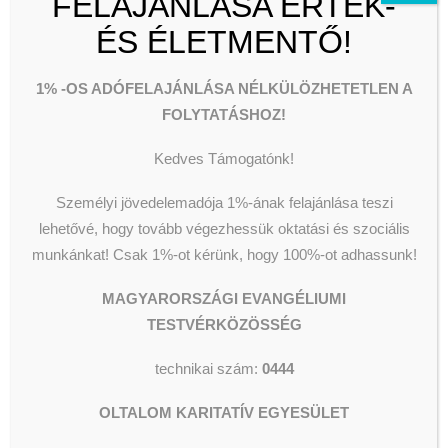
FELAJÁNLÁSA ÉRTÉK-
Segélyezés
Olvassunk és Főzzünk
TEMPLOMBAN
Wesley Stúdió
ÉS ÉLETMENTŐ!
Csillagszálló kulturális utcalap
2024. december 22. Advent 4.
Videók
vasárnapja 11 óra
1% -OS ADÓFELAJÁNLÁSA NÉLKÜLÖZHETETLEN A
FOLYTATÁSHOZ!
2024. december 24. Szenteste 16
óra
Kedves Támogatónk!
KERESÉS
2024. december 25.
Karácsony
Személyi jövedelemadója 1%-ának felajánlása teszi
első napja 11 óra
lehetővé, hogy tovább végezhessük oktatási és szociális
munkánkat!
Csak 1%-ot kérünk, hogy 100%-ot adhassunk!
2024. december 29. Istentisztelet
11óra
MAGYARORSZÁGI EVANGÉLIUMI
TESTVÉRKÖZÖSSÉG
2024. december 31.
Óévbúcsúztató istentisztelet 16 óra
technikai szám:
0444
2025. január 1. Újévi istentisztelet
OLTALOM KARITATÍV EGYESÜLET
11 óra