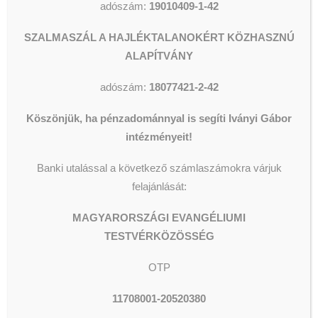
adószám:
19010409-1-42
MINDEN ÉRDEKLŐDŐT
SZALMASZÁL A HAJLÉKTALANOKÉRT KÖZHASZNÚ
SZERETETTEL HÍVUNK ÉS
ALAPÍTVÁNY
VÁRUNK!
adószám:
18077421-2-42
Köszönjük, ha pénzadománnyal is segíti Iványi Gábor
intézményeit!
Banki utalással a következő számlaszámokra várjuk
felajánlását:
MAGYARORSZÁGI EVANGÉLIUMI
TESTVÉRKÖZÖSSÉG
OTP
11708001-20520380