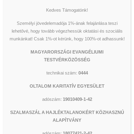
támogatásunkat, terveink szerint
Kedves Támogatónk!
naponta egy videót osztunk meg
az összes csatornánkon.
Személyi jövedelemadója 1%-ának felajánlása teszi
lehetővé, hogy tovább végezhessük oktatási és szociális
Támogatásukat köszönettel
munkánkat!
Csak 1%-ot kérünk, hogy 100%-ot adhassunk!
fogadjuk a
Szalmaszál
Alapítvány
számlájára.
MAGYARORSZÁGI EVANGÉLIUMI
TESTVÉRKÖZÖSSÉG
Ez az a “fórum”, melyen keresztül
most biztonsággal tudják támogatni
technikai szám:
0444
a munkánkat a Repontokon
OLTALOM KARITATÍV EGYESÜLET
(mellékelten látható az ehhez
szükséges QR kód) –
adószám:
19010409-1-42
vagy utalással a
SZALMASZÁL A HAJLÉKTALANOKÉRT KÖZHASZNÚ
ALAPÍTVÁNY
Szalmaszál
Alapítvány
számlaszámára:
adószám:
18077421-2-42