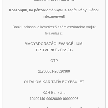
10400140-00033688-00000006
Köszönjük, ha pénzadománnyal is segíti Iványi Gábor
(K&H)
intézményeit!
Külföldről utaláshoz:
Banki utalással a következő számlaszámokra várjuk
felajánlását:
IBAN: HU52 1040 0140 0003 3688
0000 0006
MAGYARORSZÁGI EVANGÉLIUMI
TESTVÉRKÖZÖSSÉG
SWIFT/BIC: OKHBHUHB
OTP
Nagyon szépen köszönjük!
11708001-20520380
#szalmaszálahajléktalanokért
#szalmaszál
#szalmasz
OLTALOM KARITATÍV EGYESÜLET
K&H Bank Zrt.
10400140-00026699-00000006