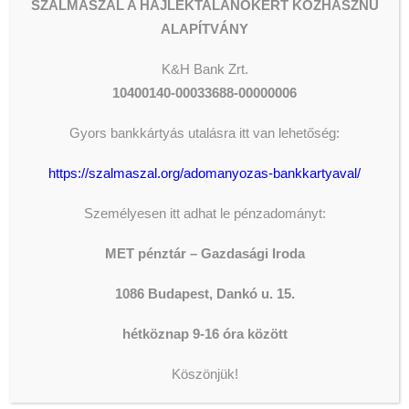
SZALMASZÁL A HAJLÉKTALANOKÉRT KÖZHASZNÚ
ALAPÍTVÁNY
K&H
Bank Zrt.
10400140-00033688-00000006
Gyors bankkártyás utalásra itt van lehetőség:
https://szalmaszal.org/adomanyozas-bankkartyaval/
Személyesen itt adhat le pénzadományt:
MET pénztár – Gazdasági Iroda
1086 Budapest, Dankó u. 15.
hétköznap 9-16 óra között
Köszönjük!