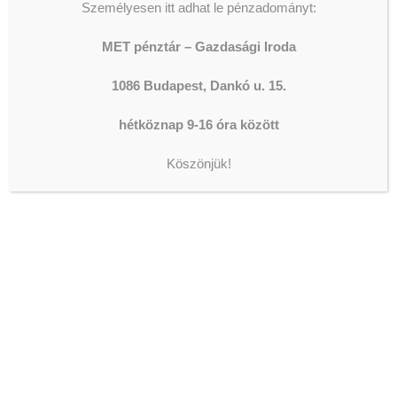
Személyesen itt adhat le pénzadományt:
MET pénztár – Gazdasági Iroda
1086 Budapest, Dankó u. 15.
hétköznap 9-16 óra között
ADOMÁNYOZÁS
Köszönjük!
The shortcode is missing a valid
Donation Form ID attribute.
LEGFRISSEBB HÍREK
KONZERVÁLÓ FOGORVOSOK,
FOGÁSZATI ASSZISZTENSEK