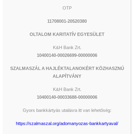
OTP
11708001-20520380
OLTALOM KARITATÍV EGYESÜLET
K&H Bank Zrt.
10400140-00026699-00000006
SZALMASZÁL A HAJLÉKTALANOKÉRT KÖZHASZNÚ
ALAPÍTVÁNY
K&H
Bank Zrt.
10400140-00033688-00000006
Gyors bankkártyás utalásra itt van lehetőség:
https://szalmaszal.org/adomanyozas-bankkartyaval/