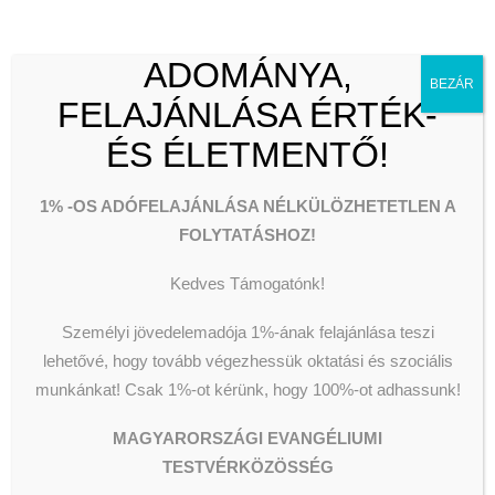
Segélyezés
Olvassunk és Főzzünk
üzenete,
Wesley Stúdió
Csillagszálló kulturális utcalap
felkérése –
ADOMÁNYA,
Videók
BEZÁR
FELAJÁNLÁSA ÉRTÉK-
MET Egyház
ÉS ÉLETMENTŐ!
és az Oltalom
KERESÉS
támogatására
1% -OS ADÓFELAJÁNLÁSA NÉLKÜLÖZHETETLEN A
FOLYTATÁSHOZ!
2025-01-11
|
IN
ÁLLÁSFOGLALÁS
,
HÍREK
|
BY
TAKACSPISTI
Kedves Támogatónk!
Személyi jövedelemadója 1%-ának felajánlása teszi
lehetővé, hogy tovább végezhessük oktatási és szociális
munkánkat!
Csak 1%-ot kérünk, hogy 100%-ot adhassunk!
MAGYARORSZÁGI EVANGÉLIUMI
TESTVÉRKÖZÖSSÉG