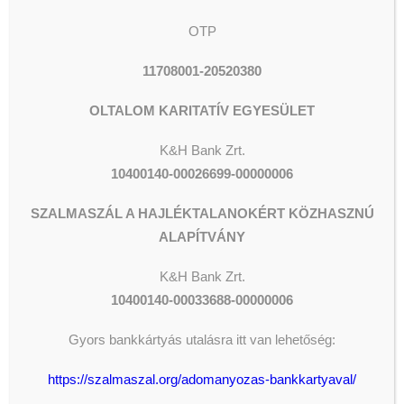
Az Oltalom Karitatív Egyesület
adószáma: 19010409-1-42
OTP
Nagyon szépen köszönjük!
11708001-20520380
# szalmaszálahajléktalanokért
OLTALOM KARITATÍV EGYESÜLET
#szalmaszál
K&H Bank Zrt.
#szalmaszálalapítvány
10400140-00026699-00000006
#iványigábor
#magyarországievangéliumitestvérközösség
SZALMASZÁL A HAJLÉKTALANOKÉRT KÖZHASZNÚ
#oltalomkaritatívegyesület
ALAPÍTVÁNY
#márkizaypéter
K&H
Bank Zrt.
10400140-00033688-00000006
Gyors bankkártyás utalásra itt van lehetőség:
https://szalmaszal.org/adomanyozas-bankkartyaval/