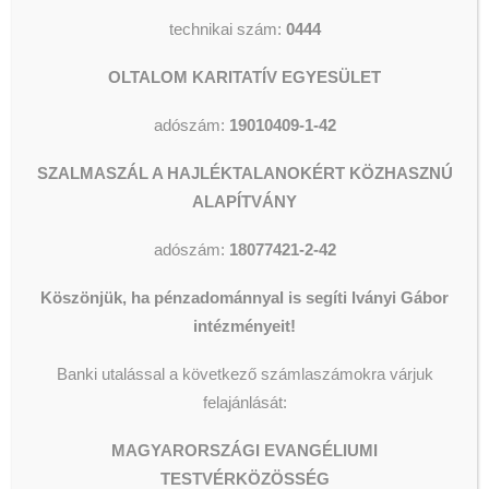
Szalmaszál
technikai szám:
0444
Alapítvány
számlaszámára:
OLTALOM KARITATÍV EGYESÜLET
10400140-00033688-00000006
(K&H)
adószám:
19010409-1-42
Külföldről utaláshoz:
SZALMASZÁL A HAJLÉKTALANOKÉRT KÖZHASZNÚ
ALAPÍTVÁNY
IBAN: HU52 1040 0140 0003 3688
0000 0006
adószám:
18077421-2-42
SWIFT/BIC: OKHBHUHB
Köszönjük, ha pénzadománnyal is segíti Iványi Gábor
intézményeit!
1 + 1 %
Banki utalással a következő számlaszámokra várjuk
A Magyarországi Evangéliumi
felajánlását:
Testvérközösség technikai száma:
0444
MAGYARORSZÁGI EVANGÉLIUMI
TESTVÉRKÖZÖSSÉG