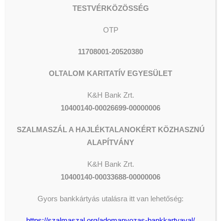
Az Oltalom Karitatív Egyesület
TESTVÉRKÖZÖSSÉG
adószáma: 19010409-1-42
OTP
Nagyon szépen köszönjük!
11708001-20520380
szalmaszálahajléktalanokért
#szalmaszál
OLTALOM KARITATÍV EGYESÜLET
#szalmaszálalapítvány
K&H Bank Zrt.
#iványigábor
10400140-00026699-00000006
#oltalomkaritatívegyesület #foryou
#fyp #foryoupage #explorepage
SZALMASZÁL A HAJLÉKTALANOKÉRT KÖZHASZNÚ
#viral #likes #followback #youtube
ALAPÍTVÁNY
#metegyház #gulyásjózsef
#wesleyjánoslelkészképzőfőiskola
K&H
Bank Zrt.
10400140-00033688-00000006
Gyors bankkártyás utalásra itt van lehetőség:
https://szalmaszal.org/adomanyozas-bankkartyaval/