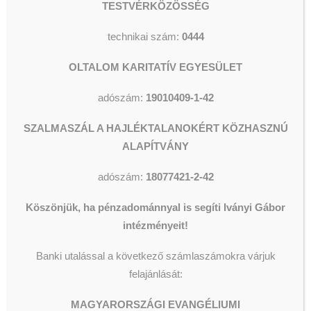
TESTVÉRKÖZÖSSÉG
Szalmaszál
Alapítvány
számlaszámára:
technikai szám:
0444
10400140-00033688-00000006
OLTALOM KARITATÍV EGYESÜLET
(K&H)
adószám:
19010409-1-42
Külföldről utaláshoz:
SZALMASZÁL A HAJLÉKTALANOKÉRT KÖZHASZNÚ
IBAN: HU52 1040 0140 0003 3688
ALAPÍTVÁNY
0000 0006
adószám:
18077421-2-42
SWIFT/BIC: OKHBHUHB
Köszönjük, ha pénzadománnyal is segíti Iványi Gábor
1 + 1 %
intézményeit!
A Magyarországi Evangéliumi
Banki utalással a következő számlaszámokra várjuk
Testvérközösség technikai száma:
felajánlását:
0444
MAGYARORSZÁGI EVANGÉLIUMI