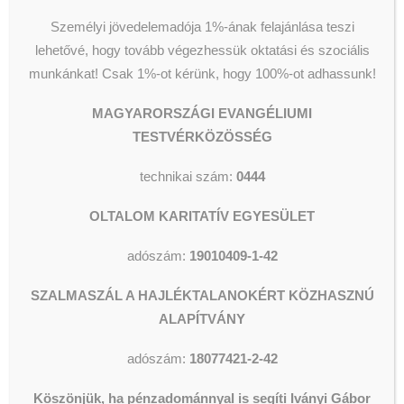
nyilvántartásba vett egyház lett.
Személyi jövedelemadója 1%-ának felajánlása teszi
lehetővé, hogy tovább végezhessük oktatási és szociális
A személyi jövedelemadó 1%-át
munkánkat!
Csak 1%-ot kérünk, hogy 100%-ot adhassunk!
felajánlók száma alapján 2022-ben
bejegyzett egyházi státuszt
MAGYARORSZÁGI EVANGÉLIUMI
szerzett a Fővárosi Törvényszék
TESTVÉRKÖZÖSSÉG
elsőfokú és a Fővárosi Ítélőtábla
technikai szám:
0444
jogerős döntése alapján.
OLTALOM KARITATÍV EGYESÜLET
Az ügyészség azonban
megtámadta a döntést, mivel
adószám:
19010409-1-42
álláspontjuk szerint a bejegyzett
egyházi státusz megszerzésének
SZALMASZÁL A HAJLÉKTALANOKÉRT KÖZHASZNÚ
egyházi törvényben rögzített
ALAPÍTVÁNY
feltétele azt jelenti, hogy az
adószám:
18077421-2-42
egyháznak
5 éven keresztül
kell
kapnia felajánlásokat.
Köszönjük, ha pénzadománnyal is segíti Iványi Gábor