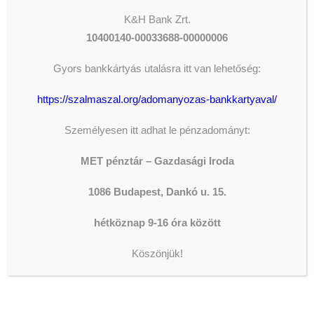
kiegészítő támogatást. Ez 2024-
K&H
Bank Zrt.
ben több mint 500 millió forint plusz
10400140-00033688-00000006
bevételt jelentett volna a MET-nek
a felajánlások kiemelkedően
Gyors bankkártyás utalásra itt van lehetőség:
magas száma miatt. 2025-ben
https://szalmaszal.org/adomanyozas-bankkartyaval/
nagyságrendben 700 millió forintos
kiegészítő támogatástól estünk el a
Személyesen itt adhat le pénzadományt:
státusz elvételének következtében.
MET pénztár – Gazdasági Iroda
A döntés ellen a MET az
Alkotmánybírósághoz fordult,
1086 Budapest, Dankó u. 15.
azonban ez a bírói testület is
hétköznap 9-16 óra között
elutasította a MET panaszát 2023
decemberében. Tavaly ismét a
Köszönjük!
Strasbourgi Emberi Jogok Európai
Bíróságához nyújtottunk be
keresetet a státusszal összefüggő