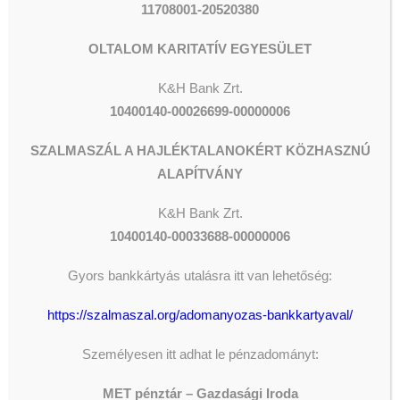
11708001-20520380
testvérek az említett egyházi
közösségekből. Így mi is hálás
OLTALOM KARITATÍV EGYESÜLET
szívvel és szeretettel emlékezünk
rá.
K&H Bank Zrt.
10400140-00026699-00000006
Ha azok mennek be, akik
olyanokká lettek, mint amilyenekké
SZALMASZÁL A HAJLÉKTALANOKÉRT KÖZHASZNÚ
Jézus szerint a kisgyermekek,
ALAPÍTVÁNY
akkor teljes bizonyossággal és
K&H
Bank Zrt.
békességgel hisszük, hogy Gábor
10400140-00033688-00000006
hazatalált.
Gyors bankkártyás utalásra itt van lehetőség:
Temetése, december 10-én,
szerdán,
11.15-kor lesz a
https://szalmaszal.org/adomanyozas-bankkartyaval/
Farkasréti temetőben.
Személyesen itt adhat le pénzadományt:
Iványi Gábor
MET pénztár – Gazdasági Iroda