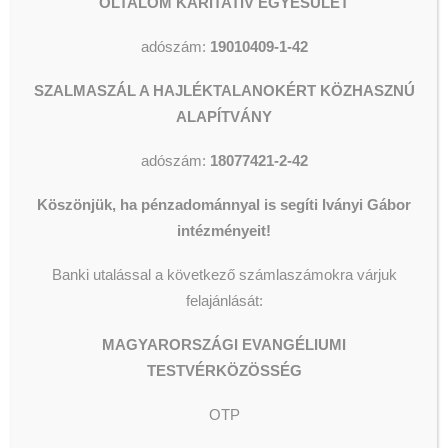
OLTALOM KARITATÍV EGYESÜLET
ebben az időben már eredeti
adószám:
19010409-1-42
vallásközösségében a Református
Egyházban folytatta. De mi is
SZALMASZÁL A HAJLÉKTALANOKÉRT KÖZHASZNÚ
szeretettel, hálásan emlékszünk a
ALAPÍTVÁNY
közös ifjúsági és gyülekezeti életre,
a hejcei és egyéb táborokra, a
adószám:
18077421-2-42
közös éneklésekre, vagy a roma
testvérek közötti misszióra. Ahhoz,
Köszönjük, ha pénzadománnyal is segíti Iványi Gábor
hogy elhivatott munkáját jól
intézményeit!
végezze, nemcsak az alapos
Banki utalással a következő számlaszámokra várjuk
felkészültség szükségeltetett,
felajánlását:
hanem az is, hogy szívben és az
Úr iránti bizalomban megmaradjon
MAGYARORSZÁGI EVANGÉLIUMI
gyermeki nyitottsága. Egyek voltak
TESTVÉRKÖZÖSSÉG
mindenben feleségével, Katival,
most ő mellette gyászolják
OTP
gyermekei, unokái, nővérei és