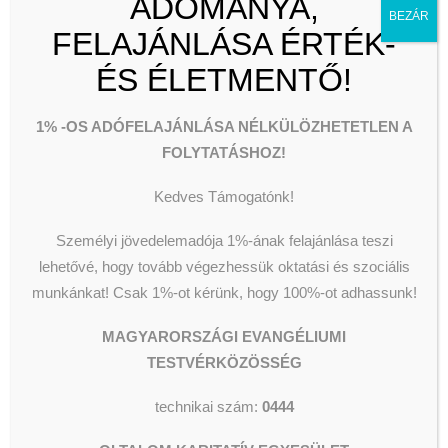
ADOMÁNYA,
kezdte (a Kispesti Gyülekezet utcai
BEZÁR
összejövetelei alatt közeli park
FELAJÁNLÁSA ÉRTÉK-
játszóterén) azt a gyermekmunkát,
ÉS ÉLETMENTŐ!
amiből egyenes út vezetett
nemzetközi vasárnapi
1% -OS ADÓFELAJÁNLÁSA NÉLKÜLÖZHETETLEN A
iskolaszövetség missziójába.
FOLYTATÁSHOZ!
Hűséges lelkészi munkája mellett
végezte ezt a tevékenységet, majd
Kedves Támogatónk!
később állandó elfoglaltságává,
hivatásává lett ez a munka. Mindig
Személyi jövedelemadója 1%-ának felajánlása teszi
nagyon lelkiismeretesen készült
lehetővé, hogy tovább végezhessük oktatási és szociális
foglalkozásokra, a gyerekek
munkánkat!
Csak 1%-ot kérünk, hogy 100%-ot adhassunk!
számára nagy élmény volt minden
MAGYARORSZÁGI EVANGÉLIUMI
alkalom. Generációk nőttek fel
TESTVÉRKÖZÖSSÉG
vezetésével, és hatalmas munkát
végzett határon belül és kívül a
technikai szám:
0444
vasárnapi iskolai vezető
kiképzésében is. Lelki otthonát