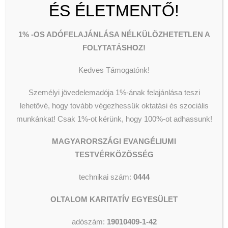
Segélyezés
Olvassunk és Főzzünk
ÉS ÉLETMENTŐ!
gyógyulást
Wesley Stúdió
Csillagszálló kulturális utcalap
tapasztal
Videók
1% -OS ADÓFELAJÁNLÁSA NÉLKÜLÖZHETETLEN A
FOLYTATÁSHOZ!
testében és
Kedves Támogatónk!
lelkében
KERESÉS
Személyi jövedelemadója 1%-ának felajánlása teszi
egyaránt.”
lehetővé, hogy tovább végezhessük oktatási és szociális
munkánkat!
Csak 1%-ot kérünk, hogy 100%-ot adhassunk!
2025-12-29
|
IN
HÍREK
|
BY
SZERKESZTŐ
MAGYARORSZÁGI EVANGÉLIUMI
Egy csodálatos
TESTVÉRKÖZÖSSÉG
gyógyulástörténetből való a fenti
technikai szám:
0444
ige. Az, aki megtapasztalja a
Jézussal való találkozás fejedelmi
OLTALOM KARITATÍV EGYESÜLET
ígéretét, az gyógyulást tapasztal
testében és lelkében egyaránt.
adószám:
19010409-1-42