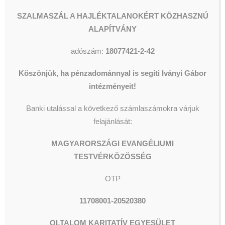
Még az sem baj, ha
SZALMASZÁL A HAJLÉKTALANOKÉRT KÖZHASZNÚ
betegségednek e földön ma nem
ALAPÍTVÁNY
ismert a gyógyulása. Az Úr
mindezen átemel, és úgy visz
adószám:
18077421-2-42
országába, ahol nem lesz könny
és jajkiáltás. A hit bizonyosságával
Köszönjük, ha pénzadománnyal is segíti Iványi Gábor
készülünk erre a végső
intézményeit!
találkozásra.
Banki utalással a következő számlaszámokra várjuk
Iványi Gábor
felajánlását:
MAGYARORSZÁGI EVANGÉLIUMI
TESTVÉRKÖZÖSSÉG
OTP
11708001-20520380
Kép: Jan Rombouts
OLTALOM KARITATÍV EGYESÜLET