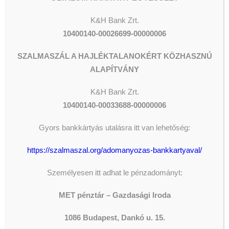
K&H Bank Zrt.
10400140-00026699-00000006
SZALMASZÁL A HAJLÉKTALANOKÉRT KÖZHASZNÚ
ALAPÍTVÁNY
K&H
Bank Zrt.
10400140-00033688-00000006
Gyors bankkártyás utalásra itt van lehetőség:
https://szalmaszal.org/adomanyozas-bankkartyaval/
Személyesen itt adhat le pénzadományt:
ADOMÁNYOZÁS
MET pénztár – Gazdasági Iroda
1086 Budapest, Dankó u. 15.
The shortcode is missing a valid