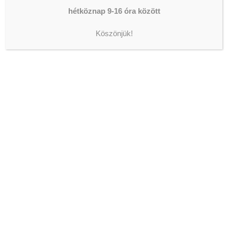
hétköznap 9-16 óra között
Donation Form ID attribute.
Köszönjük!
LEGFRISSEBB HÍREK
KONZERVÁLÓ FOGORVOSOK,
FOGÁSZATI ASSZISZTENSEK
ÉS
FOGTECHNIKUSOK JELENTKEZÉSÉT
VÁRJUK AZ OLTALOM
FOGÁSZATÁRA!
2026-08-07
AZ ORSZÁGGYŰLÉS ALELNÖKE
JÁRT IVÁNYI GÁBORNÁL
2026-08-05
ISKOLAIGAZGATÓI
ÁLLÁSPÁLYÁZAT
2026-08-04