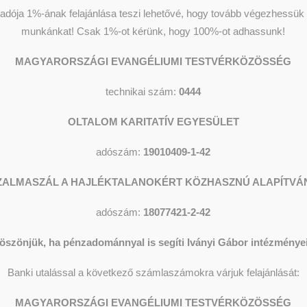
dója 1%-ának felajánlása teszi lehetővé, hogy tovább végezhessük o
munkánkat!
Csak 1%-ot kérünk, hogy 100%-ot adhassunk!
MAGYARORSZÁGI EVANGÉLIUMI TESTVÉRKÖZÖSSÉG
technikai szám:
0444
OLTALOM KARITATÍV EGYESÜLET
adószám:
19010409-1-42
ZALMASZÁL A HAJLÉKTALANOKÉRT KÖZHASZNÚ ALAPÍTVÁ
adószám:
18077421-2-42
öszönjük, ha pénzadománnyal is segíti Iványi Gábor intézményei
Banki utalással a következő számlaszámokra várjuk felajánlását:
MAGYARORSZÁGI EVANGÉLIUMI TESTVÉRKÖZÖSSÉG