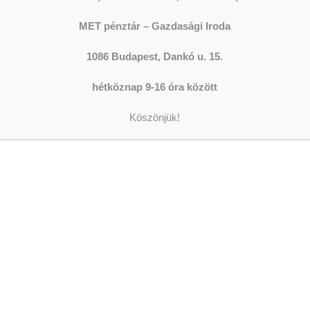
Y
SZERKESZTŐ
ADOM
MET pénztár – Gazdasági Iroda
S ÉLELMISZERT ADOMÁNYOZOL!
1086 Budapest, Dankó u. 15.
The sh
Donati
hétköznap 9-16 óra között
 az ellátottjaink étkeztetését! Ezekre lenne nagy
Köszönjük!
LEGFR
rica, sűrített paradicsom stb.)
KONZ
FOGÁ
FOGT
VÁRJ
FOGÁ
2026-08
AZ O
JÁRT
2026-08