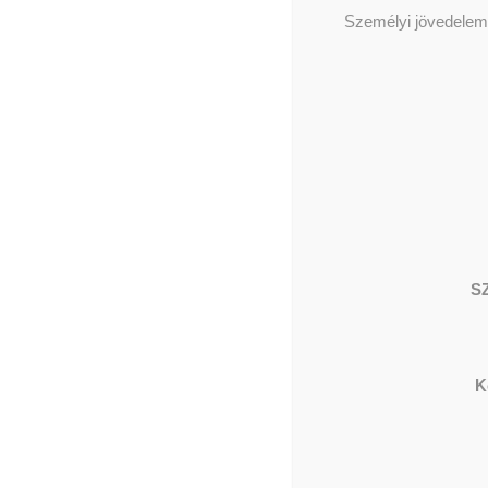
Személyi jövedelema
S
K