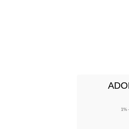
Törté
Tevék
Címün
Pénz
Intéz
ADO
1% 