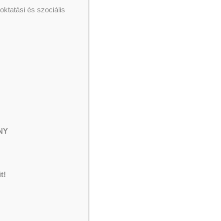
Adjuk össze
ktatási és szociális
Hétköznapi Hősök
Menekült ellátás
Segélyezés
NY
t!