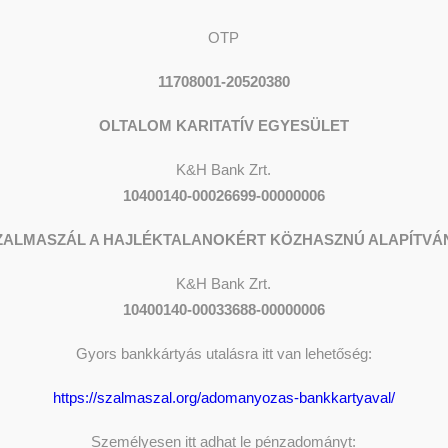
OTP
11708001-20520380
OLTALOM KARITATÍV EGYESÜLET
K&H Bank Zrt.
10400140-00026699-00000006
ZALMASZÁL A HAJLÉKTALANOKÉRT KÖZHASZNÚ ALAPÍTVÁ
K&H
Bank Zrt.
10400140-00033688-00000006
Gyors bankkártyás utalásra itt van lehetőség:
, HOGY TARTÓS
https://szalmaszal.org/adomanyozas-bankkartyaval/
RT ADOMÁNYOZOL!
Személyesen itt adhat le pénzadományt: