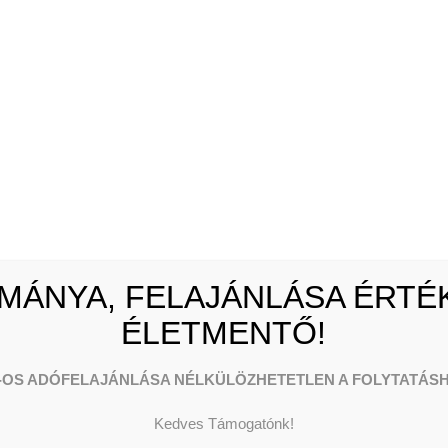
netünk
Pénzadományok
enységeink
Természetbeni
k, adataink
adományok
ügyi beszámolók
1 % felajánlás
mény kereső
Céges adományozás
MÁNYA, FELAJÁNLÁSA ÉRTÉK
ÉLETMENTŐ!
-OS ADÓFELAJÁNLÁSA NÉLKÜLÖZHETETLEN A FOLYTATÁSH
Kedves Támogatónk!