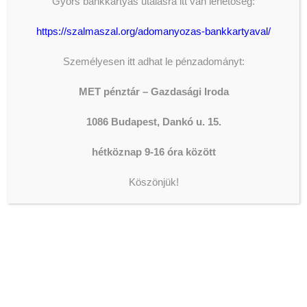
Gyors bankkártyás utalásra itt van lehetőség:
Donation Form ID attribute.
https://szalmaszal.org/adomanyozas-bankkartyaval/
Személyesen itt adhat le pénzadományt:
LEGFRISSEBB HÍREK
MET pénztár – Gazdasági Iroda
AZ ORSZÁGGYŰLÉS ALELNÖKE
1086 Budapest, Dankó u. 15.
JÁRT IVÁNYI GÁBORNÁL
2026-08-05
hétköznap 9-16 óra között
ISKOLAIGAZGATÓI
Köszönjük!
ÁLLÁSPÁLYÁZAT
2026-08-04
DOLGOZZ A WESLEY
FŐISKOLÁN!
2026-08-04
JELENTKEZZ A WESLEY
SZAKIRÁNYÚ
TOVÁBBKÉPZÉSEIRE!