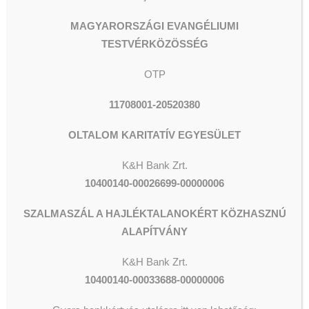
MAGYARORSZÁGI EVANGÉLIUMI
TESTVÉRKÖZÖSSÉG
OTP
11708001-20520380
OLTALOM KARITATÍV EGYESÜLET
K&H Bank Zrt.
10400140-00026699-00000006
SZALMASZÁL A HAJLÉKTALANOKÉRT KÖZHASZNÚ
ALAPÍTVÁNY
ADOMÁNYOZÁS
K&H
Bank Zrt.
10400140-00033688-00000006
The shortcode is missing a valid