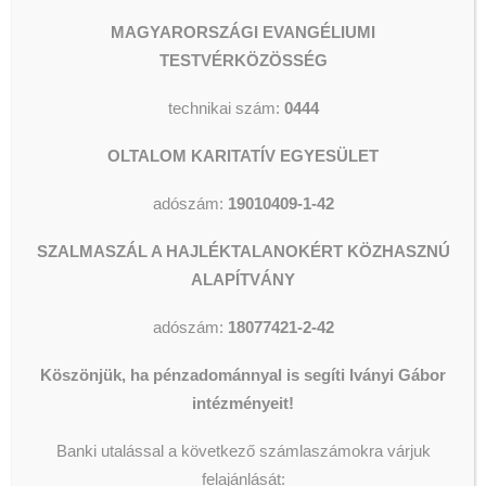
Segélyezés
Olvassunk és Főzzünk
Wesley Stúdió
MAGYARORSZÁGI EVANGÉLIUMI
Csillagszálló kulturális utcalap
Magda Dávid orgonaestje
TESTVÉRKÖZÖSSÉG
Videók
technikai szám:
0444
OLTALOM KARITATÍV EGYESÜLET
KERESÉS
adószám:
19010409-1-42
SZALMASZÁL A HAJLÉKTALANOKÉRT KÖZHASZNÚ
ALAPÍTVÁNY
adószám:
18077421-2-42
Köszönjük, ha pénzadománnyal is segíti Iványi Gábor
intézményeit!
Banki utalással a következő számlaszámokra várjuk
felajánlását: