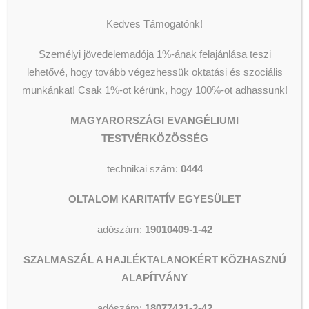
Segélyezés
Olvassunk és Főzzünk
Wesley Stúdió
2021-08-27
|
IN
HÍREK
|
BY
Kedves Támogatónk!
SZERKESZTŐ
Csillagszálló kulturális utcalap
Videók
Személyi jövedelemadója 1%-ának felajánlása teszi
Szeptember 5. (vasárnap) 9.00
lehetővé, hogy tovább végezhessük oktatási és szociális
óra – Megbékélés Háza Templom
munkánkat!
Csak 1%-ot kérünk, hogy 100%-ot adhassunk!
A MET tagjai és Iványi Gábor
KERESÉS
MAGYARORSZÁGI EVANGÉLIUMI
meghatva értesültek arról, hogy
TESTVÉRKÖZÖSSÉG
szolidaritási és tiltakozási esemény
készülődik.
technikai szám:
0444
Külső felkérésre mi is köszönettel
OLTALOM KARITATÍV EGYESÜLET
megosztjuk az eseményt. Az
adószám:
19010409-1-42
aláírók névsora folyamatosan
bővül, igyekszünk ezzel lépést
SZALMASZÁL A HAJLÉKTALANOKÉRT KÖZHASZNÚ
tartani. Köszönet nekik és a
ALAPÍTVÁNY
támogatóknak!
adószám:
18077421-2-42