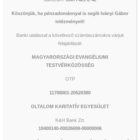
https://www.facebook.com/events/4366466560138
ref=newsfeed
Köszönjük, ha pénzadománnyal is segíti Iványi Gábor
intézményeit!
Banki utalással a következő számlaszámokra várjuk
felajánlását:
MAGYARORSZÁGI EVANGÉLIUMI
TESTVÉRKÖZÖSSÉG
OTP
11708001-20520380
OLTALOM KARITATÍV EGYESÜLET
K&H Bank Zrt.
10400140-00026699-00000006