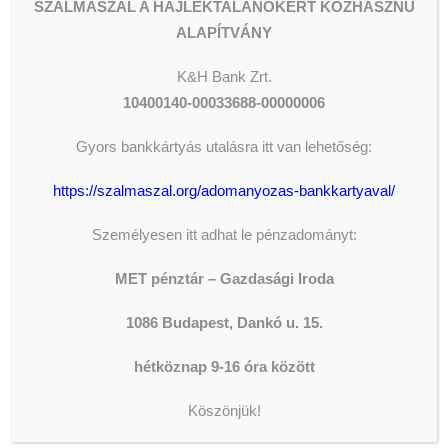
SZALMASZÁL A HAJLÉKTALANOKÉRT KÖZHASZNÚ
ALAPÍTVÁNY
K&H
Bank Zrt.
10400140-00033688-00000006
Gyors bankkártyás utalásra itt van lehetőség:
ADOMÁNYOZÁS
https://szalmaszal.org/adomanyozas-bankkartyaval/
Személyesen itt adhat le pénzadományt:
The shortcode is missing a valid
Donation Form ID attribute.
MET pénztár – Gazdasági Iroda
1086 Budapest, Dankó u. 15.
LEGFRISSEBB HÍREK
hétköznap 9-16 óra között
Köszönjük!
KONZERVÁLÓ FOGORVOSOK,
FOGÁSZATI ASSZISZTENSEK