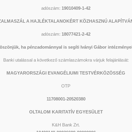
adószám:
19010409-1-42
ZALMASZÁL A HAJLÉKTALANOKÉRT KÖZHASZNÚ ALAPÍTVÁ
adószám:
18077421-2-42
öszönjük, ha pénzadománnyal is segíti Iványi Gábor intézményei
Banki utalással a következő számlaszámokra várjuk felajánlását:
MAGYARORSZÁGI EVANGÉLIUMI TESTVÉRKÖZÖSSÉG
OTP
11708001-20520380
OLTALOM KARITATÍV EGYESÜLET
K&H Bank Zrt.