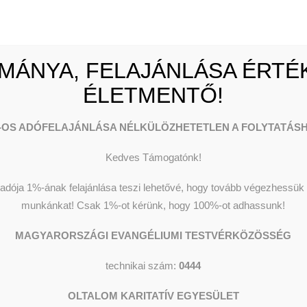
netünk
Pénzadományok
enységeink
Természetbeni
k, adataink
adományok
ügyi beszámolók
1 % felajánlás
mény kereső
Céges adományozás
MÁNYA, FELAJÁNLÁSA ÉRTÉK
ÉLETMENTŐ!
-OS ADÓFELAJÁNLÁSA NÉLKÜLÖZHETETLEN A FOLYTATÁSH
Kedves Támogatónk!
dója 1%-ának felajánlása teszi lehetővé, hogy tovább végezhessük o
munkánkat!
Csak 1%-ot kérünk, hogy 100%-ot adhassunk!
MAGYARORSZÁGI EVANGÉLIUMI TESTVÉRKÖZÖSSÉG
technikai szám:
0444
OLTALOM KARITATÍV EGYESÜLET