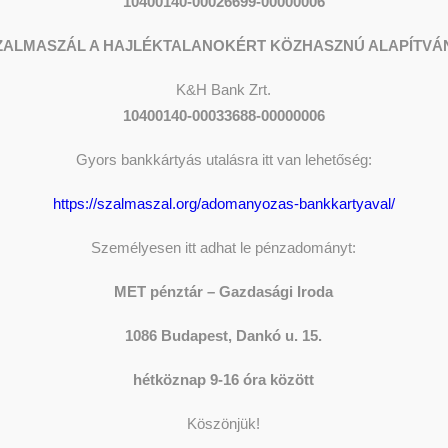
10400140-00026699-00000006
ZALMASZÁL A HAJLÉKTALANOKÉRT KÖZHASZNÚ ALAPÍTVÁ
K&H
Bank Zrt.
10400140-00033688-00000006
 Sportegyesület már
Gyors bankkártyás utalásra itt van lehetőség:
azért dolgozik, hogy a
https://szalmaszal.org/adomanyozas-bankkartyaval/
tségével elfogadásra,
ADOM
Személyesen itt adhat le pénzadományt:
g értékelésére
MET pénztár – Gazdasági Iroda
talokat.”
The sh
Donati
1086 Budapest, Dankó u. 15.
Y
SZERKESZTŐ
hétköznap 9-16 óra között
 az Oltalom Sportegyesület nyitott edzésére, akiknek
LEGFR
Köszönjük!
 és jövőről, sikerekről és kudarcokról, a következő