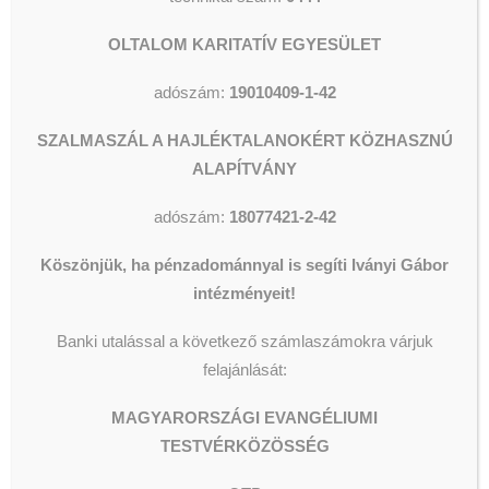
Karácsonyi dallamok:
John Williams:
Somewhere in
OLTALOM KARITATÍV EGYESÜLET
my memory
(„Home alone”)
adószám:
19010409-1-42
Leontovics:
Karácsonyi
harangok
(William Ross
SZALMASZÁL A HAJLÉKTALANOKÉRT KÖZHASZNÚ
feldolgozása)
ALAPÍTVÁNY
David Newman:
Távol a
decemberi fagytól
(„Anastasia”)
adószám:
18077421-2-42
Gigevics:
Variációk a „Let it
Köszönjük, ha pénzadománnyal is segíti Iványi Gábor
snow” témára
intézményeit!
Banki utalással a következő számlaszámokra várjuk
felajánlását:
MAGYARORSZÁGI EVANGÉLIUMI
TESTVÉRKÖZÖSSÉG