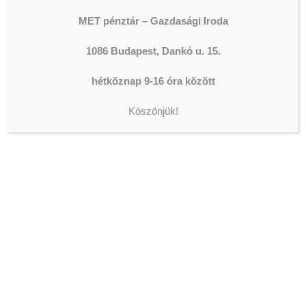
MET pénztár – Gazdasági Iroda
1086 Budapest, Dankó u. 15.
hétköznap 9-16 óra között
ADOMÁNYOZÁS
Köszönjük!
The shortcode is missing a valid
Donation Form ID attribute.
LEGFRISSEBB HÍREK
KONZERVÁLÓ FOGORVOSOK,
FOGÁSZATI ASSZISZTENSEK
ÉS
FOGTECHNIKUSOK JELENTKEZÉSÉT