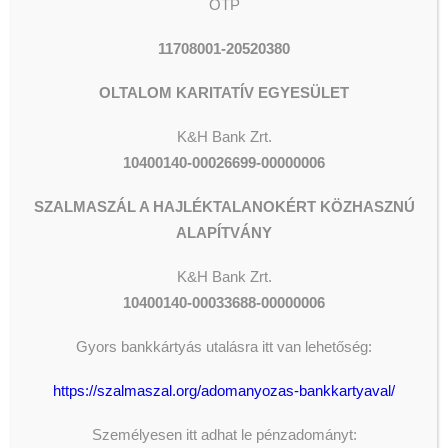
OTP
11708001-20520380
OLTALOM KARITATÍV EGYESÜLET
K&H Bank Zrt.
10400140-00026699-00000006
SZALMASZÁL A HAJLÉKTALANOKÉRT KÖZHASZNÚ
ALAPÍTVÁNY
K&H
Bank Zrt.
10400140-00033688-00000006
Gyors bankkártyás utalásra itt van lehetőség:
https://szalmaszal.org/adomanyozas-bankkartyaval/
Személyesen itt adhat le pénzadományt: