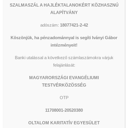
SZALMASZÁL A HAJLÉKTALANOKÉRT KÖZHASZNÚ
Legyen élmény adni és vinni is!
ALAPÍTVÁNY
Vigyázzunk egymásra!
Vigyázzunk Budára!”
adószám:
18077421-2-42
(Szöveg- és kép-források: Őrsi
Köszönjük, ha pénzadománnyal is segíti Iványi Gábor
Gergely polgármester Facebook-
intézményeit!
posztja:
https://www.facebook.com/orsigergely2kerulet
;
Banki utalással a következő számlaszámokra várjuk
https://masodikkerulet.hu/start
)
felajánlását:
MAGYARORSZÁGI EVANGÉLIUMI
TESTVÉRKÖZÖSSÉG
OTP
11708001-20520380
OLTALOM KARITATÍV EGYESÜLET