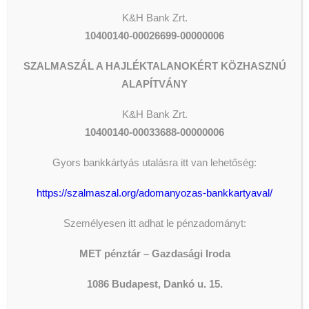
K&H Bank Zrt.
10400140-00026699-00000006
SZALMASZÁL A HAJLÉKTALANOKÉRT KÖZHASZNÚ
ALAPÍTVÁNY
K&H
Bank Zrt.
10400140-00033688-00000006
Gyors bankkártyás utalásra itt van lehetőség:
https://szalmaszal.org/adomanyozas-bankkartyaval/
Személyesen itt adhat le pénzadományt:
MET pénztár – Gazdasági Iroda
1086 Budapest, Dankó u. 15.