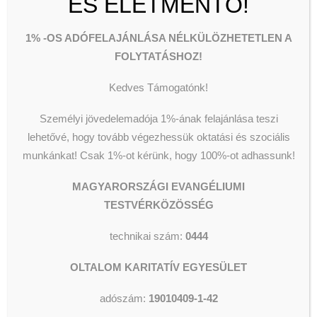
ÉS ÉLETMENTŐ!
30 perces József Attila veseiből
összeállított műsorát, amit most a
1% -OS ADÓFELAJÁNLÁSA NÉLKÜLÖZHETETLEN A
művész úrral egyeztetve az
FOLYTATÁSHOZ!
adományboltnak ajándékoztam.
Emellett a gyermekeink által már
Kedves Támogatónk!
nem használt betonkeverőt és a
Személyi jövedelemadója 1%-ának felajánlása teszi
markolót is felajánlottuk. Kérem,
lehetővé, hogy tovább végezhessük oktatási és szociális
vegyék meg ezeket és Iványi
munkánkat!
Csak 1%-ot kérünk, hogy 100%-ot adhassunk!
Gábor aláírt kalapját is, ezzel
támogassák az egyesület
MAGYARORSZÁGI EVANGÉLIUMI
munkáját!
TESTVÉRKÖZÖSSÉG
Az adománybolt augusztus 3-tól,
technikai szám:
0444
10.00 és 18.00 óra között
várja
Önöket.
Információt Horváth
OLTALOM KARITATÍV EGYESÜLET
Évától a +36706671935-ös
adószám:
19010409-1-42
telefonszámon
kaphatnak.