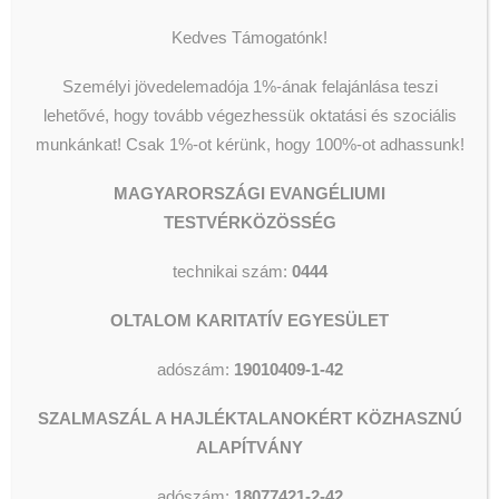
Segélyezés
Olvassunk és Főzzünk
adományboltja!
Wesley Stúdió
Kedves Támogatónk!
Csillagszálló kulturális utcalap
Videók
2022-08-04
|
IN
HÍREK
|
BY
Személyi jövedelemadója 1%-ának felajánlása teszi
SZERKESZTŐ
lehetővé, hogy tovább végezhessük oktatási és szociális
munkánkat!
Csak 1%-ot kérünk, hogy 100%-ot adhassunk!
Kedves érdeklődők!
KERESÉS
MAGYARORSZÁGI EVANGÉLIUMI
Megnyitottunk!
TESTVÉRKÖZÖSSÉG
Várunk minden kedves
technikai szám:
0444
adományozót és vásárlót a
Szilágyi Erzsébet fasor 45. szám
OLTALOM KARITATÍV EGYESÜLET
alatt.
adószám:
19010409-1-42
Kérünk benneteket, hogy egy
Facebook-megosztással
SZALMASZÁL A HAJLÉKTALANOKÉRT KÖZHASZNÚ
segítsétek oldalunkat, hogy minél
ALAPÍTVÁNY
több emberhez eljuttathassuk az
üzenetünket:
adószám:
18077421-2-42