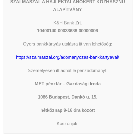
SZALMASZÁL A HAJLÉKTALANOKÉRT KÖZHASZNÚ
ALAPÍTVÁNY
K&H
Bank Zrt.
10400140-00033688-00000006
Gyors bankkártyás utalásra itt van lehetőség:
ADOMÁNYOZÁS
https://szalmaszal.org/adomanyozas-bankkartyaval/
Személyesen itt adhat le pénzadományt:
The shortcode is missing a valid
Donation Form ID attribute.
MET pénztár – Gazdasági Iroda
1086 Budapest, Dankó u. 15.
LEGFRISSEBB HÍREK
hétköznap 9-16 óra között
Köszönjük!
KONZERVÁLÓ FOGORVOSOK,
FOGÁSZATI ASSZISZTENSEK