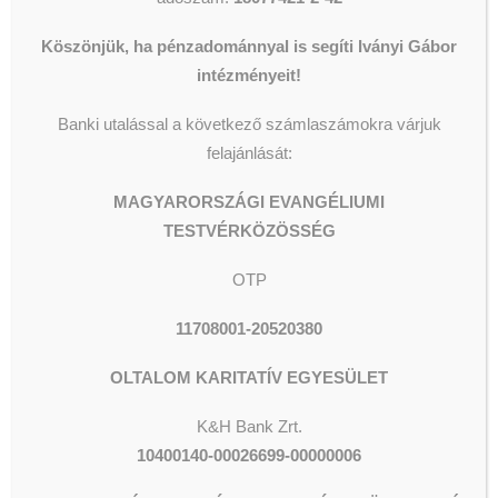
https://www.facebook.com/profile.php?
Köszönjük, ha pénzadománnyal is segíti Iványi Gábor
id=100083683278971
intézményeit!
Banki utalással a következő számlaszámokra várjuk
felajánlását:
MAGYARORSZÁGI EVANGÉLIUMI
TESTVÉRKÖZÖSSÉG
OTP
11708001-20520380
OLTALOM KARITATÍV EGYESÜLET
K&H Bank Zrt.
10400140-00026699-00000006