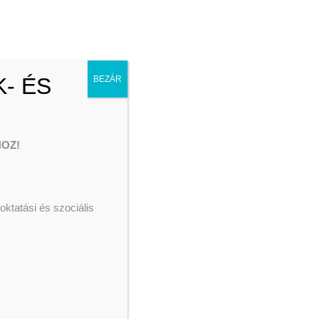
Adjuk össze
Hétköznapi Hősök
Menekült ellátás
Segélyezés
- ÉS
BEZÁR
OZ!
ktatási és szociális