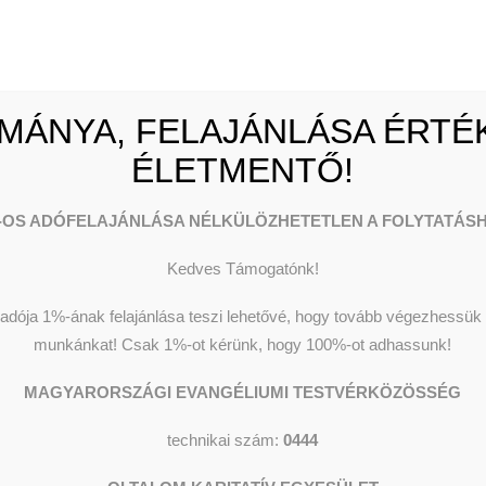
MÁNYA, FELAJÁNLÁSA ÉRTÉK
ÉLETMENTŐ!
-OS ADÓFELAJÁNLÁSA NÉLKÜLÖZHETETLEN A FOLYTATÁSH
Kedves Támogatónk!
dója 1%-ának felajánlása teszi lehetővé, hogy tovább végezhessük o
munkánkat!
Csak 1%-ot kérünk, hogy 100%-ot adhassunk!
MAGYARORSZÁGI EVANGÉLIUMI TESTVÉRKÖZÖSSÉG
technikai szám:
0444