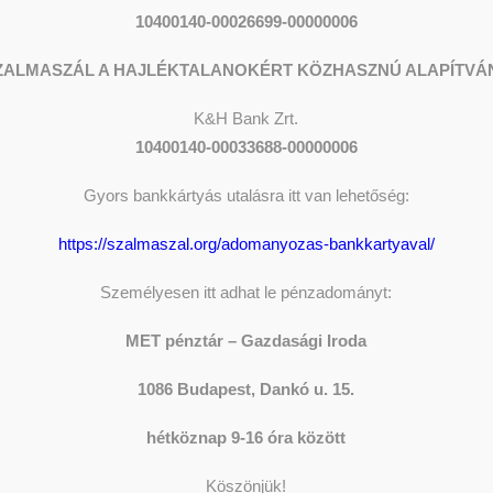
10400140-00026699-00000006
ZALMASZÁL A HAJLÉKTALANOKÉRT KÖZHASZNÚ ALAPÍTVÁ
K&H
Bank Zrt.
10400140-00033688-00000006
Gyors bankkártyás utalásra itt van lehetőség:
https://szalmaszal.org/adomanyozas-bankkartyaval/
s a szolnoki MET
Személyesen itt adhat le pénzadományt:
sek Otthona
MET pénztár – Gazdasági Iroda
Y
SZERKESZTŐ
ADOM
1086 Budapest, Dankó u. 15.
 MET Oltalom Idősek Otthona intézményünk
hétköznap 9-16 óra között
The sh
Donati
Köszönjük!