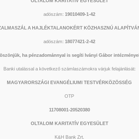
OLTALOM KARITATÍV EGYESÜLET
adószám:
19010409-1-42
ZALMASZÁL A HAJLÉKTALANOKÉRT KÖZHASZNÚ ALAPÍTVÁ
adószám:
18077421-2-42
öszönjük, ha pénzadománnyal is segíti Iványi Gábor intézményei
Banki utalással a következő számlaszámokra várjuk felajánlását:
MAGYARORSZÁGI EVANGÉLIUMI TESTVÉRKÖZÖSSÉG
OTP
11708001-20520380
OLTALOM KARITATÍV EGYESÜLET
K&H Bank Zrt.