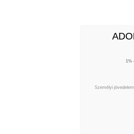
ADO
1% 
Személyi jövedelema