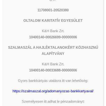
11708001-20520380
OLTALOM KARITATÍV EGYESÜLET
K&H Bank Zrt.
10400140-00026699-00000006
SZALMASZÁL A HAJLÉKTALANOKÉRT KÖZHASZNÚ
ALAPÍTVÁNY
K&H
Bank Zrt.
10400140-00033688-00000006
Gyors bankkártyás utalásra itt van lehetőség:
https://szalmaszal.org/adomanyozas-bankkartyaval/
Személyesen itt adhat le pénzadományt: