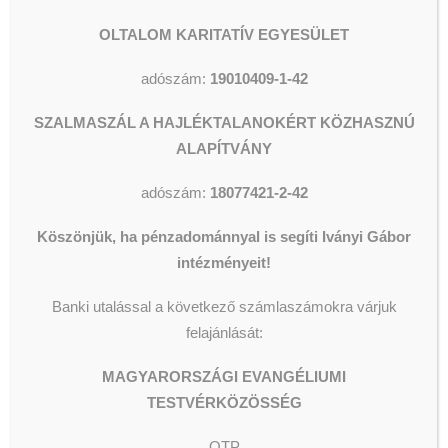
OLTALOM KARITATÍV EGYESÜLET
adószám:
19010409-1-42
SZALMASZÁL A HAJLÉKTALANOKÉRT KÖZHASZNÚ
ALAPÍTVÁNY
adószám:
18077421-2-42
Köszönjük, ha pénzadománnyal is segíti Iványi Gábor
intézményeit!
Banki utalással a következő számlaszámokra várjuk
felajánlását:
MAGYARORSZÁGI EVANGÉLIUMI
TESTVÉRKÖZÖSSÉG
OTP