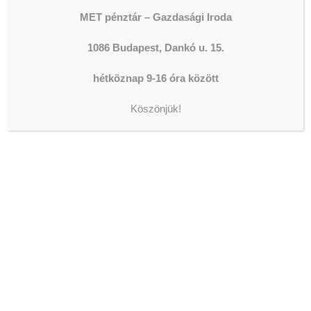
MET pénztár – Gazdasági Iroda
1086 Budapest, Dankó u. 15.
ADOMÁNYOZÁS
hétköznap 9-16 óra között
Köszönjük!
The shortcode is missing a valid
Donation Form ID attribute.
LEGFRISSEBB HÍREK
KONZERVÁLÓ FOGORVOSOK,
FOGÁSZATI ASSZISZTENSEK
ÉS
FOGTECHNIKUSOK JELENTKEZÉSÉT