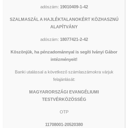
adószám:
19010409-1-42
Granados:
Andaluza
SZALMASZÁL A HAJLÉKTALANOKÉRT KÖZHASZNÚ
Debussy:
Nuit d’étoiles, Les
ALAPÍTVÁNY
cloches, Romance, Beau soir
adószám:
18077421-2-42
Gershwin
: Porgy és Bess –
Summertime
Köszönjük, ha pénzadománnyal is segíti Iványi Gábor
intézményeit!
Banki utalással a következő számlaszámokra várjuk
felajánlását:
MAGYARORSZÁGI EVANGÉLIUMI
TESTVÉRKÖZÖSSÉG
OTP
11708001-20520380