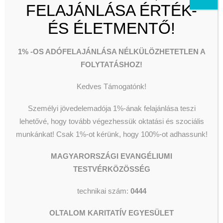
Segélyezés
Olvassunk és Főzzünk
Zongorán
FELAJÁNLÁSA ÉRTÉK-
Wesley Stúdió
közreműködik:
Miczinger Ilona
Csillagszálló kulturális utcalap
ÉS ÉLETMENTŐ!
Videók
J. S. Bach:
147. kantáta – Jesu
1% -OS ADÓFELAJÁNLÁSA NÉLKÜLÖZHETETLEN A
bleibet meine Freude
FOLYTATÁSHOZ!
Vivaldi:
Juditha Triumphans – Abra
KERESÉS
Kedves Támogatónk!
áriája
Személyi jövedelemadója 1%-ának felajánlása teszi
Händel:
Theodora – Angels, ever
lehetővé, hogy tovább végezhessük oktatási és szociális
bright and fair
munkánkat!
Csak 1%-ot kérünk, hogy 100%-ot adhassunk!
Haydn:
Kis orgonamise –
MAGYARORSZÁGI EVANGÉLIUMI
Benedictus
TESTVÉRKÖZÖSSÉG
Mozart:
F-dúr szonáta – I. tétel
technikai szám:
0444
Nápolyi dalok:
Santa Lucia, Torna
OLTALOM KARITATÍV EGYESÜLET
a Surriento, O sole mio