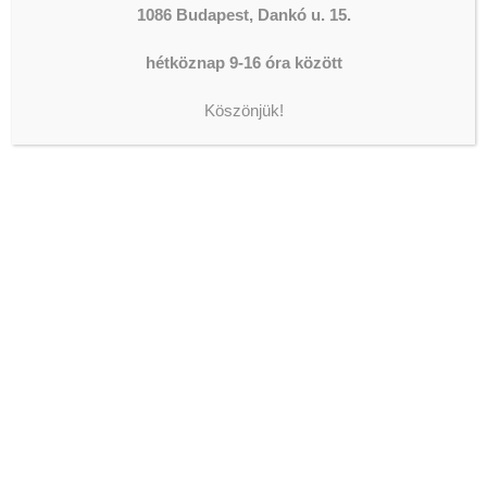
1086 Budapest, Dankó u. 15.
ADOMÁNYOZÁS
hétköznap 9-16 óra között
Köszönjük!
The shortcode is missing a valid
Donation Form ID attribute.
LEGFRISSEBB HÍREK
AZ ORSZÁGGYŰLÉS ALELNÖKE
JÁRT IVÁNYI GÁBORNÁL
2026-08-05
ISKOLAIGAZGATÓI
ÁLLÁSPÁLYÁZAT
2026-08-04
DOLGOZZ A WESLEY