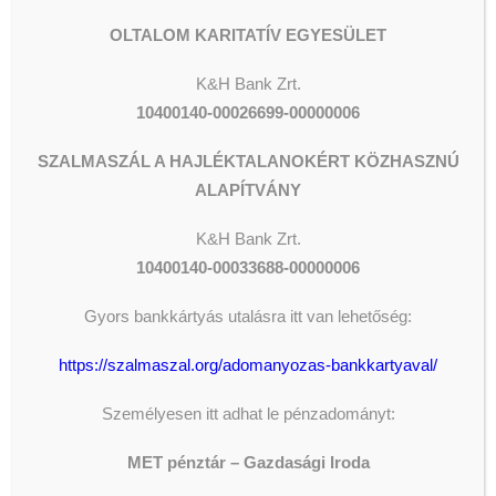
OLTALOM KARITATÍV EGYESÜLET
K&H Bank Zrt.
10400140-00026699-00000006
SZALMASZÁL A HAJLÉKTALANOKÉRT KÖZHASZNÚ
ALAPÍTVÁNY
K&H
Bank Zrt.
10400140-00033688-00000006
Gyors bankkártyás utalásra itt van lehetőség:
https://szalmaszal.org/adomanyozas-bankkartyaval/
Személyesen itt adhat le pénzadományt:
MET pénztár – Gazdasági Iroda