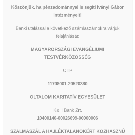
Köszönjük, ha pénzadománnyal is segíti Iványi Gábor
https://www.facebook.com/oltalom.karitativegyes
intézményeit!
Banki utalással a következő számlaszámokra várjuk
felajánlását:
MAGYARORSZÁGI EVANGÉLIUMI
TESTVÉRKÖZÖSSÉG
OTP
11708001-20520380
OLTALOM KARITATÍV EGYESÜLET
K&H Bank Zrt.
10400140-00026699-00000006
SZALMASZÁL A HAJLÉKTALANOKÉRT KÖZHASZNÚ