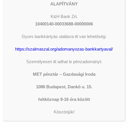
ALAPÍTVÁNY
K&H
Bank Zrt.
10400140-00033688-00000006
Gyors bankkártyás utalásra itt van lehetőség:
https://szalmaszal.org/adomanyozas-bankkartyaval/
ADOMÁNYOZÁS
Személyesen itt adhat le pénzadományt:
The shortcode is missing a valid
MET pénztár – Gazdasági Iroda
Donation Form ID attribute.
1086 Budapest, Dankó u. 15.
hétköznap 9-16 óra között
LEGFRISSEBB HÍREK
Köszönjük!
AZ ORSZÁGGYŰLÉS ALELNÖKE