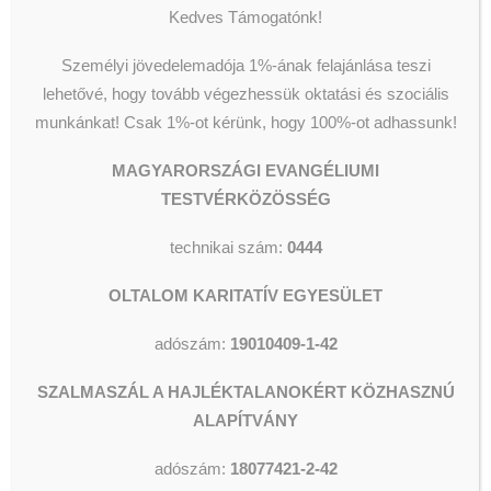
Segélyezés
Olvassunk és Főzzünk
Kedves Támogatónk!
pénteken
Wesley Stúdió
Csillagszálló kulturális utcalap
17:00 órakor
Személyi jövedelemadója 1%-ának felajánlása teszi
Videók
lehetővé, hogy tovább végezhessük oktatási és szociális
a budapesti
munkánkat!
Csak 1%-ot kérünk, hogy 100%-ot adhassunk!
Blaha Lujza
MAGYARORSZÁGI EVANGÉLIUMI
KERESÉS
TESTVÉRKÖZÖSSÉG
téren!
technikai szám:
0444
2024-09-19
|
IN
HÍREK
|
BY
SZERKESZTŐ
OLTALOM KARITATÍV EGYESÜLET
Kedves Támogatóink!
adószám:
19010409-1-42
Találkozzunk pénteken 17:00
órakor a Blaha Lujza téren!
SZALMASZÁL A HAJLÉKTALANOKÉRT KÖZHASZNÚ
ALAPÍTVÁNY
További információ:
adószám:
18077421-2-42
https://www.facebook.com/events/8170842976304