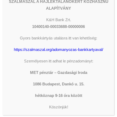
SZALMASZÁL A HAJLÉKTALANOKÉRT KÖZHASZNÚ
*
NYÍREGYHÁZA – MET-kápolna,
ALAPÍTVÁNY
Bessenyei tér 10. sz.
Telefon:
+36
K&H
Bank Zrt.
70 318 35 40
(
Jónás
10400140-00033688-00000006
Miklós
lelkipásztor)
Gyors bankkártyás utalásra itt van lehetőség:
*
SZOLNOK – Szolnok, MET-
Oltalom Idősek Otthona, Napsugár
https://szalmaszal.org/adomanyozas-bankkartyaval/
utca 19. sz.
Telefon:
+36 70 967
9910
(
Lakatos
Személyesen itt adhat le pénzadományt:
Anka
intézményvezető) és
+36 20
MET pénztár – Gazdasági Iroda
426 4471
(
Bereczkiné B.
Éva
gazdasági ügyintéző)
1086 Budapest, Dankó u. 15.
Nagyon-nagyon köszönjük!
hétköznap 9-16 óra között
(
https://www.facebook.com/metegyhaz
)
Köszönjük!