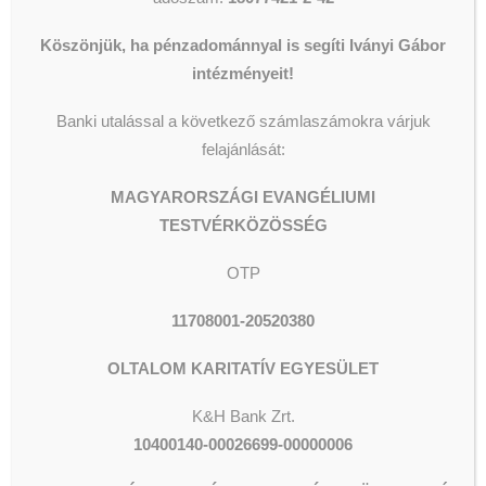
A legkisebb támogatás is óriási
Köszönjük, ha pénzadománnyal is segíti Iványi Gábor
változást hozhat! Köszönjük!
intézményeit!
_________________
Banki utalással a következő számlaszámokra várjuk
felajánlását:
ÁTVEVŐ PONTJAINK MÉG:
MAGYARORSZÁGI EVANGÉLIUMI
*
BUDAPEST-BÉKÁSMEGYER
:
TESTVÉRKÖZÖSSÉG
Előzetes egyeztetés szükséges
a
+36 70 452 0859
-es számon.
OTP
*
BUDAPEST – 8. kerületi Dankó
11708001-20520380
u. 11.
szám alatt éjjel-nappal várja
adományaikat a portaszolgálat.
OLTALOM KARITATÍV EGYESÜLET
Kérdéseikkel, felajánlásaikkal
keressék
Borsányi
K&H Bank Zrt.
Aranka
kollégánkat. Telefon:
+36
10400140-00026699-00000006
70 459 36 81
. E-mail:
ari@wjlf.hu