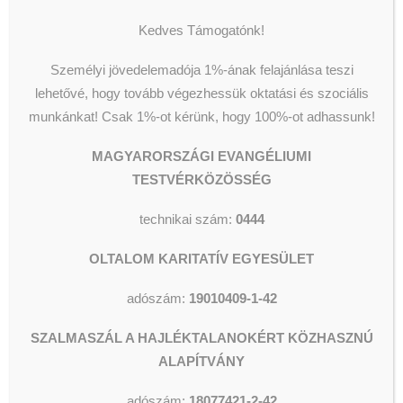
11.
sz. portáján adománygyűjtő
Kedves Támogatónk!
dobozban helyezhetik el
támogatásukat.
Személyi jövedelemadója 1%-ának felajánlása teszi
lehetővé, hogy tovább végezhessük oktatási és szociális
Tartós élelmiszert ugyanitt
munkánkat!
Csak 1%-ot kérünk, hogy 100%-ot adhassunk!
folyamatosan és köszönettel
átveszünk.
MAGYARORSZÁGI EVANGÉLIUMI
TESTVÉRKÖZÖSSÉG
RUHANEMŰ: Kérjük, az
évszaknak megfelelő ruhát
technikai szám:
0444
hozzanak, nagyon kevés a helyünk
a tároláshoz. Így a nyári ruhák
OLTALOM KARITATÍV EGYESÜLET
elhelyezése komoly gondot okoz.
adószám:
19010409-1-42
Amire igazán szükségünk van:
SZALMASZÁL A HAJLÉKTALANOKÉRT KÖZHASZNÚ
TÖRÖLKÖZŐ, POKRÓC,
ALAPÍTVÁNY
TAKARÓ, ÁGYNEMŰHUZAT.
Köszönjük!
adószám:
18077421-2-42