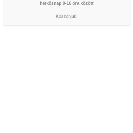
hétköznap 9-16 óra között
Köszönjük!
ADOMÁNYOZÁS
The shortcode is missing a valid