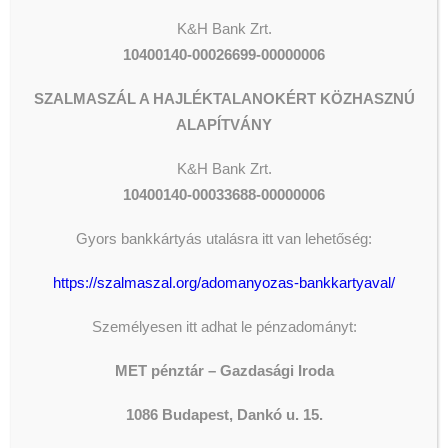
K&H Bank Zrt.
Isten áldjon meg minden jó
10400140-00026699-00000006
szándékú adományozót és
adakozót!
SZALMASZÁL A HAJLÉKTALANOKÉRT KÖZHASZNÚ
ALAPÍTVÁNY
(Ha úgy érzik, mondanivalójuk,
kérdésük, panaszuk van, kérjük,
K&H
Bank Zrt.
jelezzék az
info@metegyhaz.hu
e-
10400140-00033688-00000006
mail címen. Egyebekben a
mindenhol látható elérhetőségeken
Gyors bankkártyás utalásra itt van lehetőség:
tájékozódhatnak.)
https://szalmaszal.org/adomanyozas-bankkartyaval/
https://www.facebook.com/metegyhaz
Személyesen itt adhat le pénzadományt:
https://www.facebook.com/oltalom.karitativegyesulet
MET pénztár – Gazdasági Iroda
https://www.facebook.com/Ivanyigaborhivatalos
1086 Budapest, Dankó u. 15.