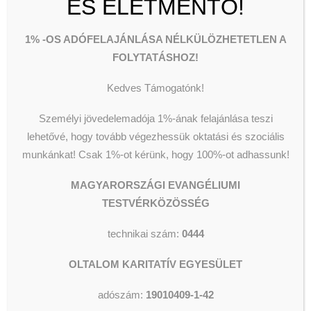
ÉS ÉLETMENTŐ!
hoznak folyamatosan, mert
mindennapi működésünk már csak
1% -OS ADÓFELAJÁNLÁSA NÉLKÜLÖZHETETLEN A
Önöknek köszönhető!
FOLYTATÁSHOZ!
Kérjük szépen, mivel tárolási
Kedves Támogatónk!
lehetőségeink igen korlátozottak,
vegyék figyelembe kérésünket,
Személyi jövedelemadója 1%-ának felajánlása teszi
hogy például csak az évszaknak
lehetővé, hogy tovább végezhessük oktatási és szociális
megfelelő ruhaneműt tudunk
munkánkat!
Csak 1%-ot kérünk, hogy 100%-ot adhassunk!
átvenni, valamint nem tudunk
bútorokat fogadni (szállítani).
MAGYARORSZÁGI EVANGÉLIUMI
TESTVÉRKÖZÖSSÉG
Ember- és időhiány, valamint
anyagi nehézségek miatt nem
technikai szám:
0444
tudunk javíttatni, tisztíttatni,
maradék szappanokat összefőzni,
OLTALOM KARITATÍV EGYESÜLET
lejárt élelmiszert felhasználni stb.
adószám:
19010409-1-42
Ami erre szorul, azt vagy nem