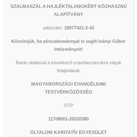
tudjuk átvenni, vagy ha nem vettük
SZALMASZÁL A HAJLÉKTALANOKÉRT KÖZHASZNÚ
észre, és ilyesmi kerül hozzánk,
ALAPÍTVÁNY
akkor nagy nehézségek árán meg
kell szabadulnunk tőlük. Ami
adószám:
18077421-2-42
gyakran nem is olcsó.
Köszönjük, ha pénzadománnyal is segíti Iványi Gábor
Előfordul, hogy kollégáink emiatt
intézményeit!
megjegyzéseket kapnak, kiabálnak
Banki utalással a következő számlaszámokra várjuk
velük, szidalmazzák őket. Kérjük,
felajánlását:
ne tegyék! Nagyon nehéz
körülmények között dolgoznak, és
MAGYARORSZÁGI EVANGÉLIUMI
pontosan tudják, mi az, ami valódi
TESTVÉRKÖZÖSSÉG
segítség.
OTP
Köszönjük, ha megszívlelik a
kérésünket, köszönjük a
11708001-20520380
megértésüket, köszönjük a
OLTALOM KARITATÍV EGYESÜLET
felhasználható adományokat!